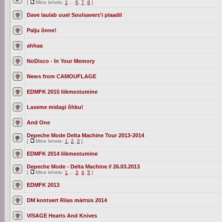
[
Mine lehele:
1
...
6
,
7
,
8
]
Dave laulab uuel Soulsavers'i plaadil
Palju õnne!
ahhaa
NoDisco - In Your Memory
News from CAMOUFLAGE
EDMFK 2015 liikmestumine
Laseme midagi õhku!
And One
Depeche Mode Delta Machine Tour 2013-2014
[
Mine lehele:
1
,
2
,
3
]
EDMFK 2014 liikmestumine
Depeche Mode - Delta Machine // 26.03.2013
[
Mine lehele:
1
...
3
,
4
,
5
]
EDMFK 2013
DM kontsert Riias märtsis 2014
VISAGE Hearts And Knives