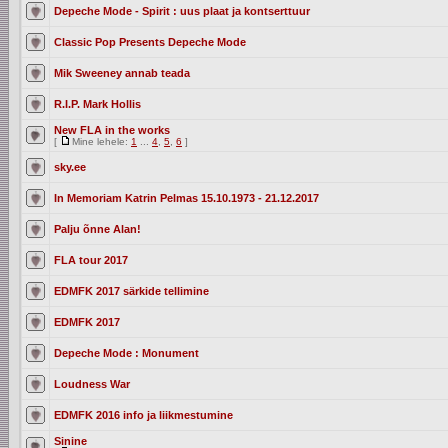
Depeche Mode - Spirit : uus plaat ja kontserttuur
Classic Pop Presents Depeche Mode
Mik Sweeney annab teada
R.I.P. Mark Hollis
New FLA in the works
[
Mine lehele:
1
...
4
,
5
,
6
]
sky.ee
In Memoriam Katrin Pelmas 15.10.1973 - 21.12.2017
Palju õnne Alan!
FLA tour 2017
EDMFK 2017 särkide tellimine
EDMFK 2017
Depeche Mode : Monument
Loudness War
EDMFK 2016 info ja liikmestumine
Sinine