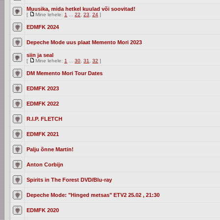
Muusika, mida hetkel kuulad või soovitad!
[
Mine lehele:
1
...
22
,
23
,
24
]
EDMFK 2024
Depeche Mode uus plaat Memento Mori 2023
siin ja seal
[
Mine lehele:
1
...
30
,
31
,
32
]
DM Memento Mori Tour Dates
EDMFK 2023
EDMFK 2022
R.I.P. FLETCH
EDMFK 2021
Palju õnne Martin!
Anton Corbijn
Spirits in The Forest DVD/Blu-ray
Depeche Mode: "Hinged metsas" ETV2 25.02 , 21:30
EDMFK 2020