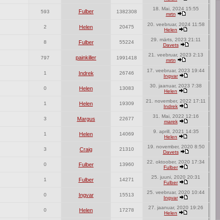
18. Mai, 2024 15:55
Fulber
593
1382308
mrtn
20. veebruar, 2024 11:58
2
Helen
20475
Helen
29. märts, 2023 21:11
8
Fulber
55224
Davets
21. veebruar, 2023 2:13
painkiller
797
1991418
mrtn
17. veebruar, 2023 19:44
1
Indrek
26746
Ingvar
30. jaanuar, 2023 7:38
0
Helen
13083
Helen
21. november, 2022 17:11
1
Helen
19309
Indrek
31. Mai, 2022 12:16
3
Margus
22677
marek
9. aprill, 2021 14:35
1
Helen
14069
Helen
19. november, 2020 8:50
3
Craig
21310
Davets
22. oktoober, 2020 17:34
0
Fulber
13960
Fulber
25. juuni, 2020 20:31
1
Fulber
14271
Fulber
25. veebruar, 2020 10:44
0
Ingvar
15513
Ingvar
27. jaanuar, 2020 19:26
0
Helen
17278
Helen