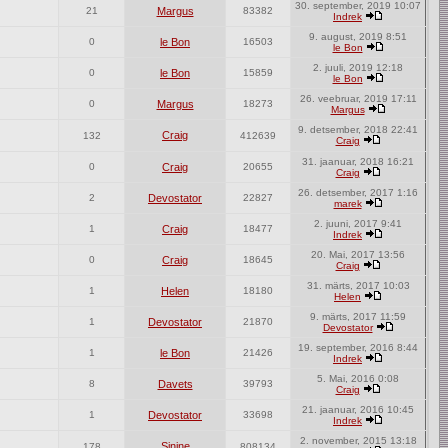
30. september, 2019 10:07
21
Margus
83382
Indrek
9. august, 2019 8:51
0
le Bon
16503
le Bon
2. juuli, 2019 12:18
0
le Bon
15859
le Bon
26. veebruar, 2019 17:11
0
Margus
18273
Margus
9. detsember, 2018 22:41
Craig
132
412639
Craig
31. jaanuar, 2018 16:21
0
Craig
20655
Craig
26. detsember, 2017 1:16
2
Devostator
22827
marek
2. juuni, 2017 9:41
1
Craig
18477
Indrek
20. Mai, 2017 13:56
0
Craig
18645
Craig
31. märts, 2017 10:03
1
Helen
18180
Helen
9. märts, 2017 11:59
1
Devostator
21870
Devostator
19. september, 2016 8:44
1
le Bon
21426
Indrek
5. Mai, 2016 0:08
8
Davets
39793
Craig
21. jaanuar, 2016 10:45
1
Devostator
33698
Indrek
2. november, 2015 13:18
Sinine
178
808134