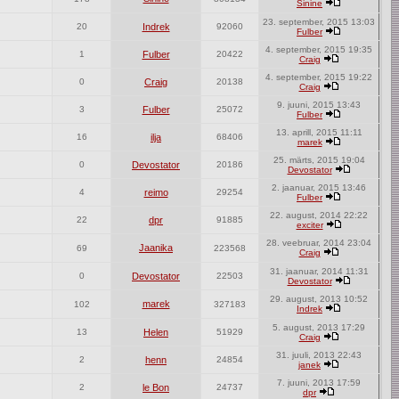
Sinine
23. september, 2015 13:03
20
Indrek
92060
Fulber
4. september, 2015 19:35
1
Fulber
20422
Craig
4. september, 2015 19:22
0
Craig
20138
Craig
9. juuni, 2015 13:43
3
Fulber
25072
Fulber
13. aprill, 2015 11:11
16
ilja
68406
marek
25. märts, 2015 19:04
0
Devostator
20186
Devostator
2. jaanuar, 2015 13:46
4
reimo
29254
Fulber
22. august, 2014 22:22
22
dpr
91885
exciter
28. veebruar, 2014 23:04
Jaanika
69
223568
Craig
31. jaanuar, 2014 11:31
0
Devostator
22503
Devostator
29. august, 2013 10:52
marek
102
327183
Indrek
5. august, 2013 17:29
13
Helen
51929
Craig
31. juuli, 2013 22:43
2
henn
24854
janek
7. juuni, 2013 17:59
2
le Bon
24737
dpr