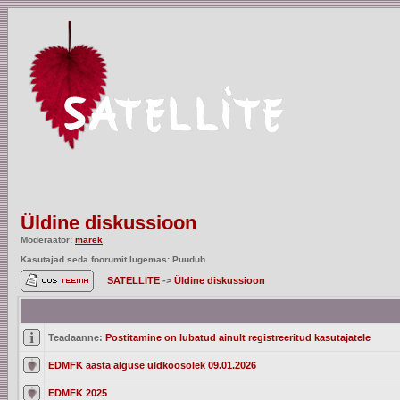
Üldine diskussioon
Moderaator:
marek
Kasutajad seda foorumit lugemas: Puudub
SATELLITE
->
Üldine diskussioon
Teadaanne:
Postitamine on lubatud ainult registreeritud kasutajatele
EDMFK aasta alguse üldkoosolek 09.01.2026
EDMFK 2025