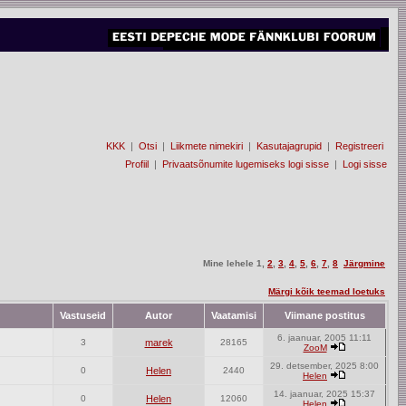
KKK
|
Otsi
|
Liikmete nimekiri
|
Kasutajagrupid
|
Registreeri
Profiil
|
Privaatsõnumite lugemiseks logi sisse
|
Logi sisse
Mine lehele
1
,
2
,
3
,
4
,
5
,
6
,
7
,
8
Järgmine
Märgi kõik teemad loetuks
Vastuseid
Autor
Vaatamisi
Viimane postitus
6. jaanuar, 2005 11:11
3
marek
28165
ZooM
29. detsember, 2025 8:00
0
Helen
2440
Helen
14. jaanuar, 2025 15:37
0
Helen
12060
Helen