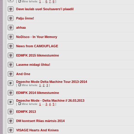
[
Mine lehele:
1
...
6
,
7
,
8
]
Dave laulab uuel Soulsavers'i plaadil
Palju õnne!
ahhaa
NoDisco - In Your Memory
News from CAMOUFLAGE
EDMFK 2015 liikmestumine
Laseme midagi õhku!
And One
Depeche Mode Delta Machine Tour 2013-2014
[
Mine lehele:
1
,
2
,
3
]
EDMFK 2014 liikmestumine
Depeche Mode - Delta Machine // 26.03.2013
[
Mine lehele:
1
...
3
,
4
,
5
]
EDMFK 2013
DM kontsert Riias märtsis 2014
VISAGE Hearts And Knives