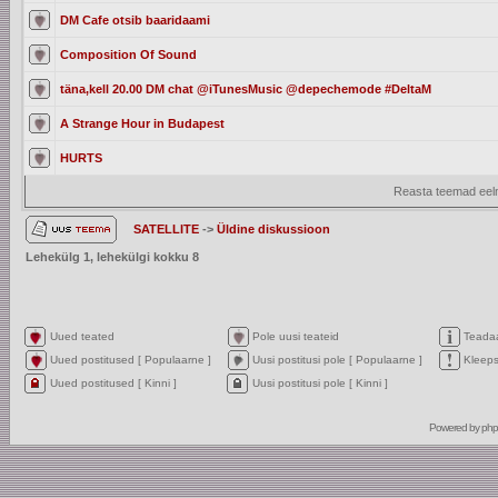
DM Cafe otsib baaridaami
Composition Of Sound
täna,kell 20.00 DM chat @iTunesMusic @depechemode #DeltaM
A Strange Hour in Budapest
HURTS
Reasta teemad eelm
SATELLITE
->
Üldine diskussioon
Lehekülg
1
, lehekülgi kokku
8
Uued teated
Pole uusi teateid
Teada
Uued postitused [ Populaarne ]
Uusi postitusi pole [ Populaarne ]
Kleep
Uued postitused [ Kinni ]
Uusi postitusi pole [ Kinni ]
Powered by
ph