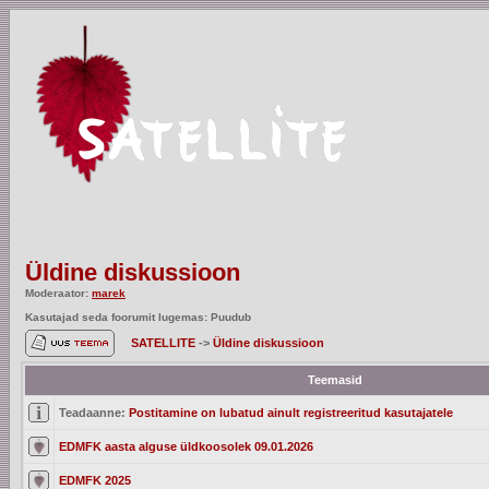
Üldine diskussioon
Moderaator:
marek
Kasutajad seda foorumit lugemas: Puudub
SATELLITE
->
Üldine diskussioon
Teemasid
Teadaanne:
Postitamine on lubatud ainult registreeritud kasutajatele
EDMFK aasta alguse üldkoosolek 09.01.2026
EDMFK 2025