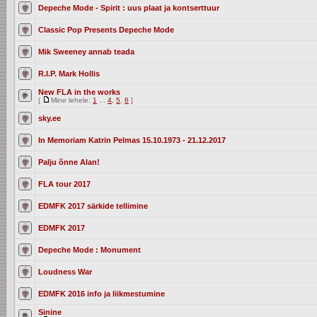
Depeche Mode - Spirit : uus plaat ja kontserttuur
Classic Pop Presents Depeche Mode
Mik Sweeney annab teada
R.I.P. Mark Hollis
New FLA in the works
[
Mine lehele:
1
...
4
,
5
,
6
]
sky.ee
In Memoriam Katrin Pelmas 15.10.1973 - 21.12.2017
Palju õnne Alan!
FLA tour 2017
EDMFK 2017 särkide tellimine
EDMFK 2017
Depeche Mode : Monument
Loudness War
EDMFK 2016 info ja liikmestumine
Sinine