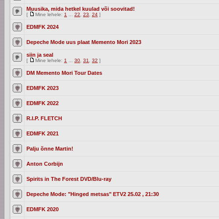
Muusika, mida hetkel kuulad või soovitad!
[
Mine lehele:
1
...
22
,
23
,
24
]
EDMFK 2024
Depeche Mode uus plaat Memento Mori 2023
siin ja seal
[
Mine lehele:
1
...
30
,
31
,
32
]
DM Memento Mori Tour Dates
EDMFK 2023
EDMFK 2022
R.I.P. FLETCH
EDMFK 2021
Palju õnne Martin!
Anton Corbijn
Spirits in The Forest DVD/Blu-ray
Depeche Mode: "Hinged metsas" ETV2 25.02 , 21:30
EDMFK 2020