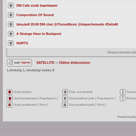
DM Cafe otsib baaridaami
Composition Of Sound
täna,kell 20.00 DM chat @iTunesMusic @depechemode #DeltaM
A Strange Hour in Budapest
HURTS
Reasta teemad eelm
SATELLITE
->
Üldine diskussioon
Lehekülg
1
, lehekülgi kokku
8
Uued teated
Pole uusi teateid
Teada
Uued postitused [ Populaarne ]
Uusi postitusi pole [ Populaarne ]
Kleep
Uued postitused [ Kinni ]
Uusi postitusi pole [ Kinni ]
Powered by
ph