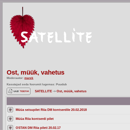
Ost, müük, vahetus
Moderaator:
marek
Kasutajad seda foorumit lugemas: Puudub
SATELLITE
->
Ost, müük, vahetus
Müüa seisupilet Riia DM kontserdile 20.02.2018
Müüa Riia kontserdi pilet
OSTAN DM Riia pileti 20.02.17