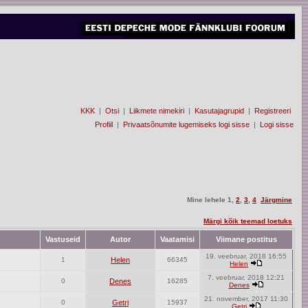
KKK
|
Otsi
|
Liikmete nimekiri
|
Kasutajagrupid
|
Registreeri
Profiil
|
Privaatsõnumite lugemiseks logi sisse
|
Logi sisse
Mine lehele
1
,
2
,
3
,
4
Järgmine
Märgi kõik teemad loetuks
Vastuseid
Autor
Vaatamisi
Viimane postitus
19. veebruar, 2018 16:55
1
Helen
66345
Helen
7. veebruar, 2018 12:21
0
Denes
16285
Denes
21. november, 2017 11:30
0
Getri
15937
Getri