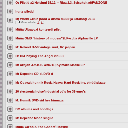
O: Piletid x2 Helsingi 15.12. + Riga 2.3. Seisukohad/FANZONE
hurts piletid
M: World Clinic pood & distro müük ja kataloog 2013
[
Mine lehele:
1
,
2
]
Müüa Ultravoxi kontserdi pilet
Müüa OMD "history of modem"2LP+cd ja Alphaville LP
M: Roland D-50 vintage sünt, 87' jaapan
O: DM Playing The Angel vinüüli
M: oksjon J.M.K.E. &#8211; Kylmälle Maalle LP
M: Depeche CD-d, DVD-d
M: Odavalt hunnik Rock, Heavy, Hard Rock jne. vinüülplaate!
20 electronic/noise/industrial cd's for 39 euro's
M: Hunnik DVD-sid hea hinnaga
DM albums and bootlegs
M: Depeche Mode singlid!
Müüa Yazoo & Fad Gadget`i boxid!