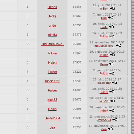
12. juuli, 2017 21:49
1
Denes
15345
le Bon
7. juuni, 2017 20:24
0
Roki
16669
Roki
15. aprill, 2017 12:34
0
undu
16253
undu
26. aprill, 2016 17:03
2
nlmda
24373
Fulber
19. november, 2015 8:57
0
_industrial love_
20304
_industrial love_
19. oktoober, 2015 20:15
0
le Bon
17368
le Bon
11. november, 2014 12:13
0
Helen
15933
Helen
11. juuni, 2014 11:57
4
Fulber
23221
Fulber
29. Mai, 2014 13:27
1
black star
17239
black star
20. aprill, 2014 12:38
0
Fulber
14405
Fulber
28. veebruar, 2014 14:37
0
kiux33
15072
kiux33
28. veebruar, 2014 10:45
3
Helen
20595
Indrek
11. detsember, 2013 9:53
0
Dmitri2004
15635
Dmitri2004
13. november, 2013 17:50
0
dea
15256
dea