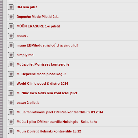
DM Riia pilet
Depeche Mode Piletid 2tk.
MÜÜN ERASURE 1-e piletit
ostan .
müüa EBM/Industrial cd`d ja vinüülid!
simply red
Müüa pilet Morrissey kontserdile
M: Depeche Mode plaadikogu!
World Clinic pood & distro 2014
M: Nine Inch Nails Riia kontserdi pilet!
ostan 2 piletit
Müüa fännitsooni pilet DM Riia kontserdile 02.03.2014
Müüa 1 pilet DM kontserdile Helsingis - Seisukoht
Müün 2 piletit Helsinki kontserdile 15.12