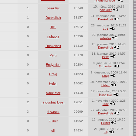
_industrial love_
15. märts, 2010 10:37
1
painkiller
15749
painkiller
24. veebruar, 2010 14:56
1
Dunkelheit
18157
Dunkelheit
23. veebruar, 2010 11:22
0
101
15912
101
20. jaanuar, 2010 15:55
0
rishutka
15359
rishutka
15. jaanuar, 2010 14:43
1
Dunkelheit
18410
Dunkelheit
13. jaanuar, 2010 14:57
0
Pertti
15179
Pertti
8. jaanuar, 2010 11:54
0
Endymion
15284
Endymion
8. detsember, 2009 11:44
0
Craig
14523
Craig
18. november, 2009 15:10
0
Helen
14062
Helen
17. november, 2009 5:35
1
black star
16418
black star
1. november, 2009 1:28
2
_industrial love_
19851
fartz
27. oktoober, 2009 16:53
3
devastat
26609
Dunkelheit
16. august, 2009 16:25
0
Fulber
14952
Fulber
21. juuli, 2009 12:25
0
olli
14934
olli