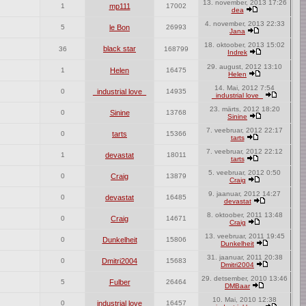
13. november, 2013 17:26
1
mp111
17002
dea
4. november, 2013 22:33
5
le Bon
26993
Jana
18. oktoober, 2013 15:02
black star
36
168799
Indrek
29. august, 2012 13:10
1
Helen
16475
Helen
14. Mai, 2012 7:54
0
_industrial love_
14935
_industrial love_
23. märts, 2012 18:20
0
Sinine
13768
Sinine
7. veebruar, 2012 22:17
0
tarts
15366
tarts
7. veebruar, 2012 22:12
1
devastat
18011
tarts
5. veebruar, 2012 0:50
0
Craig
13879
Craig
9. jaanuar, 2012 14:27
0
devastat
16485
devastat
8. oktoober, 2011 13:48
0
Craig
14671
Craig
13. veebruar, 2011 19:45
0
Dunkelheit
15806
Dunkelheit
31. jaanuar, 2011 20:38
0
Dmitri2004
15683
Dmitri2004
29. detsember, 2010 13:46
5
Fulber
26464
DMBaar
10. Mai, 2010 12:38
0
_industrial love_
16457