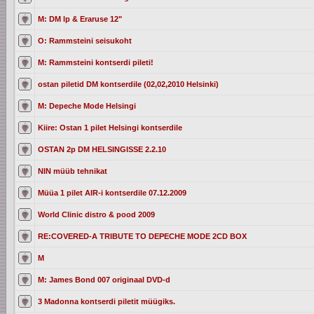
M: DM lp & Eraruse 12"
O: Rammsteini seisukoht
M: Rammsteini kontserdi pileti!
ostan piletid DM kontserdile (02,02,2010 Helsinki)
M: Depeche Mode Helsingi
Kiire: Ostan 1 pilet Helsingi kontserdile
OSTAN 2p DM HELSINGISSE 2.2.10
NIN müüb tehnikat
Müüa 1 pilet AIR-i kontserdile 07.12.2009
World Clinic distro & pood 2009
RE:COVERED-A TRIBUTE TO DEPECHE MODE 2CD BOX
M
M: James Bond 007 originaal DVD-d
3 Madonna kontserdi piletit müügiks.