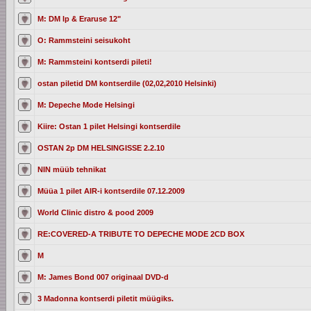
M: DM lp & Eraruse 12"
O: Rammsteini seisukoht
M: Rammsteini kontserdi pileti!
ostan piletid DM kontserdile (02,02,2010 Helsinki)
M: Depeche Mode Helsingi
Kiire: Ostan 1 pilet Helsingi kontserdile
OSTAN 2p DM HELSINGISSE 2.2.10
NIN müüb tehnikat
Müüa 1 pilet AIR-i kontserdile 07.12.2009
World Clinic distro & pood 2009
RE:COVERED-A TRIBUTE TO DEPECHE MODE 2CD BOX
M
M: James Bond 007 originaal DVD-d
3 Madonna kontserdi piletit müügiks.