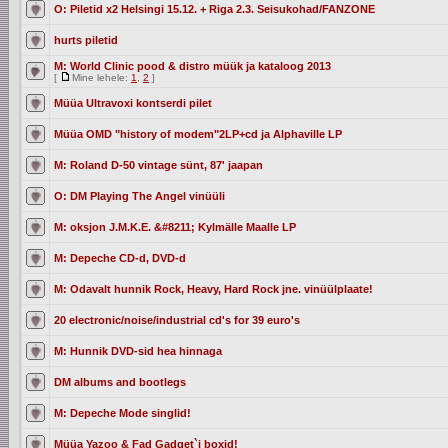
O: Piletid x2 Helsingi 15.12. + Riga 2.3. Seisukohad/FANZONE
hurts piletid
M: World Clinic pood & distro müük ja kataloog 2013
[
Mine lehele:
1
,
2
]
Müüa Ultravoxi kontserdi pilet
Müüa OMD "history of modem"2LP+cd ja Alphaville LP
M: Roland D-50 vintage sünt, 87' jaapan
O: DM Playing The Angel vinüüli
M: oksjon J.M.K.E. &#8211; Kylmälle Maalle LP
M: Depeche CD-d, DVD-d
M: Odavalt hunnik Rock, Heavy, Hard Rock jne. vinüülplaate!
20 electronic/noise/industrial cd's for 39 euro's
M: Hunnik DVD-sid hea hinnaga
DM albums and bootlegs
M: Depeche Mode singlid!
Müüa Yazoo & Fad Gadget`i boxid!