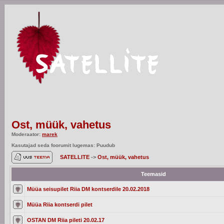
Ost, müük, vahetus
Moderaator:
marek
Kasutajad seda foorumit lugemas: Puudub
SATELLITE
->
Ost, müük, vahetus
Teemasid
Müüa seisupilet Riia DM kontserdile 20.02.2018
Müüa Riia kontserdi pilet
OSTAN DM Riia pileti 20.02.17