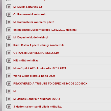
M: DM lp & Eraruse 12"
O: Rammsteini seisukoht
M: Rammsteini kontserdi pileti!
ostan piletid DM kontserdile (02,02,2010 Helsinki)
M: Depeche Mode Helsingi
Kiire: Ostan 1 pilet Helsingi kontserdile
OSTAN 2p DM HELSINGISSE 2.2.10
NIN müüb tehnikat
Müüa 1 pilet AIR-i kontserdile 07.12.2009
World Clinic distro & pood 2009
RE:COVERED-A TRIBUTE TO DEPECHE MODE 2CD BOX
M
M: James Bond 007 originaal DVD-d
3 Madonna kontserdi piletit müügiks.