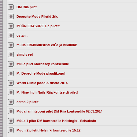
DM Riia pilet
Depeche Mode Piletid 2tk.
MÜÜN ERASURE 1-e piletit
ostan .
müüa EBM/Industrial cd`d ja vinüülid!
simply red
Müüa pilet Morrissey kontserdile
M: Depeche Mode plaadikogu!
World Clinic pood & distro 2014
M: Nine Inch Nails Riia kontserdi pilet!
ostan 2 piletit
Müüa fännitsooni pilet DM Riia kontserdile 02.03.2014
Müüa 1 pilet DM kontserdile Helsingis - Seisukoht
Müün 2 piletit Helsinki kontserdile 15.12