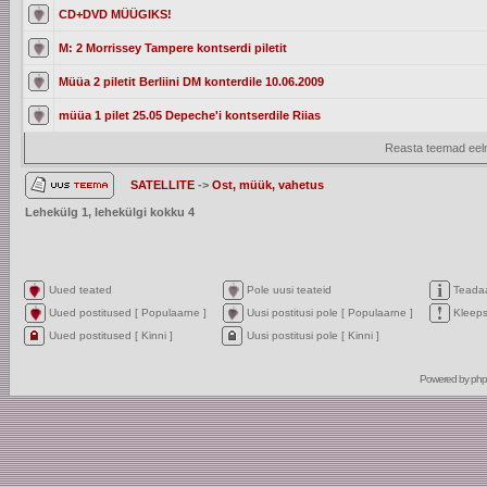
CD+DVD MÜÜGIKS!
M: 2 Morrissey Tampere kontserdi piletit
Müüa 2 piletit Berliini DM konterdile 10.06.2009
müüa 1 pilet 25.05 Depeche'i kontserdile Riias
Reasta teemad eelm
SATELLITE
->
Ost, müük, vahetus
Lehekülg
1
, lehekülgi kokku
4
Uued teated
Pole uusi teateid
Teada
Uued postitused [ Populaarne ]
Uusi postitusi pole [ Populaarne ]
Kleep
Uued postitused [ Kinni ]
Uusi postitusi pole [ Kinni ]
Powered by
ph