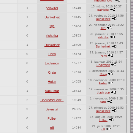
_industrial love_
15. märts, 2010 10:37
1
painkiller
15740
painkiller
24. veebruar, 2010 14:56
1
Dunkelheit
18145
Dunkelheit
23. veebruar, 2010 11:22
0
101
15904
101
20. jaanuar, 2010 15:55
0
rishutka
15353
rishutka
15. jaanuar, 2010 14:43
1
Dunkelheit
18400
Dunkelheit
13. jaanuar, 2010 14:57
0
Pertti
15173
Pertti
8. jaanuar, 2010 11:54
0
Endymion
15277
Endymion
8. detsember, 2009 11:44
0
Craig
14516
Craig
18. november, 2009 15:10
0
Helen
14055
Helen
17. november, 2009 5:35
1
black star
16412
black star
1. november, 2009 1:28
2
_industrial love_
19849
fartz
27. oktoober, 2009 16:53
3
devastat
26605
Dunkelheit
16. august, 2009 16:25
0
Fulber
14952
Fulber
21. juuli, 2009 12:25
0
olli
14934
olli