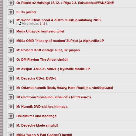
O: Piletid x2 Helsingi 15.12. + Riga 2.3. Seisukohad/FANZONE
hurts piletid
M: World Clinic pood & distro müük ja kataloog 2013
[
Mine lehele:
1
,
2
]
Müüa Ultravoxi kontserdi pilet
Müüa OMD "history of modem"2LP+cd ja Alphaville LP
M: Roland D-50 vintage sünt, 87' jaapan
O: DM Playing The Angel vinüüli
M: oksjon J.M.K.E. &#8211; Kylmälle Maalle LP
M: Depeche CD-d, DVD-d
M: Odavalt hunnik Rock, Heavy, Hard Rock jne. vinüülplaate!
20 electronic/noise/industrial cd's for 39 euro's
M: Hunnik DVD-sid hea hinnaga
DM albums and bootlegs
M: Depeche Mode singlid!
Müüa Yazoo & Fad Gadget`i boxid!