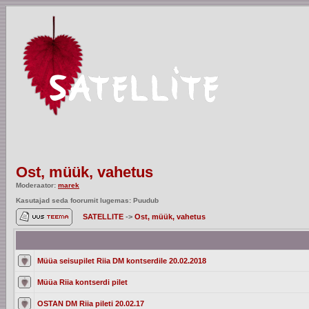
Ost, müük, vahetus
Moderaator:
marek
Kasutajad seda foorumit lugemas: Puudub
SATELLITE
->
Ost, müük, vahetus
Müüa seisupilet Riia DM kontserdile 20.02.2018
Müüa Riia kontserdi pilet
OSTAN DM Riia pileti 20.02.17