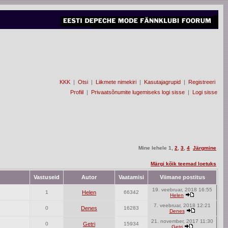
KKK
|
Otsi
|
Liikmete nimekiri
|
Kasutajagrupid
|
Registreeri
Profiil
|
Privaatsõnumite lugemiseks logi sisse
|
Logi sisse
Mine lehele
1
,
2
,
3
,
4
Järgmine
Märgi kõik teemad loetuks
Vastuseid
Autor
Vaatamisi
Viimane postitus
19. veebruar, 2018 16:55
1
Helen
66342
Helen
7. veebruar, 2018 12:21
0
Denes
16283
Denes
21. november, 2017 11:30
0
Getri
15934
Getri