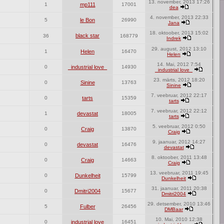
13. november, 2013 17:26
1
mp111
17001
dea
4. november, 2013 22:33
5
le Bon
26990
Jana
18. oktoober, 2013 15:02
black star
36
168779
Indrek
29. august, 2012 13:10
1
Helen
16470
Helen
14. Mai, 2012 7:54
0
_industrial love_
14930
_industrial love_
23. märts, 2012 18:20
0
Sinine
13763
Sinine
7. veebruar, 2012 22:17
0
tarts
15359
tarts
7. veebruar, 2012 22:12
1
devastat
18005
tarts
5. veebruar, 2012 0:50
0
Craig
13870
Craig
9. jaanuar, 2012 14:27
0
devastat
16476
devastat
8. oktoober, 2011 13:48
0
Craig
14663
Craig
13. veebruar, 2011 19:45
0
Dunkelheit
15799
Dunkelheit
31. jaanuar, 2011 20:38
0
Dmitri2004
15677
Dmitri2004
29. detsember, 2010 13:46
5
Fulber
26456
DMBaar
10. Mai, 2010 12:38
0
_industrial love_
16451