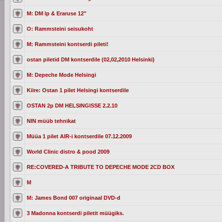
M: DM lp & Eraruse 12"
O: Rammsteini seisukoht
M: Rammsteini kontserdi pileti!
ostan piletid DM kontserdile (02,02,2010 Helsinki)
M: Depeche Mode Helsingi
Kiire: Ostan 1 pilet Helsingi kontserdile
OSTAN 2p DM HELSINGISSE 2.2.10
NIN müüb tehnikat
Müüa 1 pilet AIR-i kontserdile 07.12.2009
World Clinic distro & pood 2009
RE:COVERED-A TRIBUTE TO DEPECHE MODE 2CD BOX
M
M: James Bond 007 originaal DVD-d
3 Madonna kontserdi piletit müügiks.