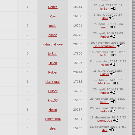
12. juuli, 2017 21:49
1
Denes
15344
le Bon
7. juuni, 2017 20:24
0
Roki
16668
Roki
15. aprill, 2017 12:34
0
undu
16251
undu
26. aprill, 2016 17:03
2
nlmda
24372
Fulber
19. november, 2015 8:57
0
_industrial love_
20303
_industrial love_
19. oktoober, 2015 20:15
0
le Bon
17366
le Bon
11. november, 2014 12:13
0
Helen
15926
Helen
11. juuni, 2014 11:57
4
Fulber
23214
Fulber
29. Mai, 2014 13:27
1
black star
17232
black star
20. aprill, 2014 12:38
0
Fulber
14398
Fulber
28. veebruar, 2014 14:37
0
kiux33
15065
kiux33
28. veebruar, 2014 10:45
3
Helen
20587
Indrek
11. detsember, 2013 9:53
0
Dmitri2004
15631
Dmitri2004
13. november, 2013 17:50
0
dea
15255
dea