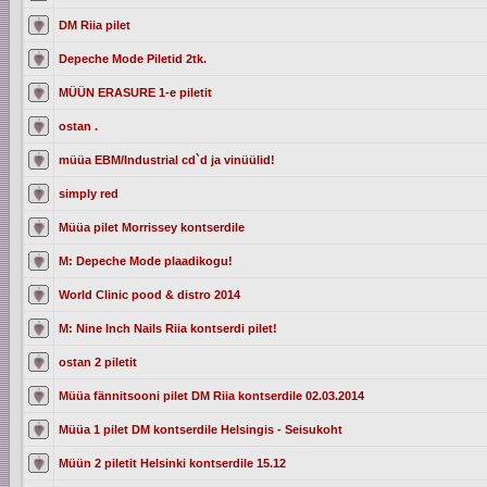
DM Riia pilet
Depeche Mode Piletid 2tk.
MÜÜN ERASURE 1-e piletit
ostan .
müüa EBM/Industrial cd`d ja vinüülid!
simply red
Müüa pilet Morrissey kontserdile
M: Depeche Mode plaadikogu!
World Clinic pood & distro 2014
M: Nine Inch Nails Riia kontserdi pilet!
ostan 2 piletit
Müüa fännitsooni pilet DM Riia kontserdile 02.03.2014
Müüa 1 pilet DM kontserdile Helsingis - Seisukoht
Müün 2 piletit Helsinki kontserdile 15.12