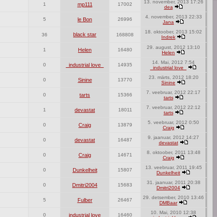
13. november, 2013 17:26
1
mp111
17002
dea
4. november, 2013 22:33
5
le Bon
26996
Jana
18. oktoober, 2013 15:02
black star
36
168808
Indrek
29. august, 2012 13:10
1
Helen
16480
Helen
14. Mai, 2012 7:54
0
_industrial love_
14935
_industrial love_
23. märts, 2012 18:20
0
Sinine
13770
Sinine
7. veebruar, 2012 22:17
0
tarts
15366
tarts
7. veebruar, 2012 22:12
1
devastat
18011
tarts
5. veebruar, 2012 0:50
0
Craig
13879
Craig
9. jaanuar, 2012 14:27
0
devastat
16487
devastat
8. oktoober, 2011 13:48
0
Craig
14671
Craig
13. veebruar, 2011 19:45
0
Dunkelheit
15807
Dunkelheit
31. jaanuar, 2011 20:38
0
Dmitri2004
15683
Dmitri2004
29. detsember, 2010 13:46
5
Fulber
26467
DMBaar
10. Mai, 2010 12:38
0
_industrial love_
16460