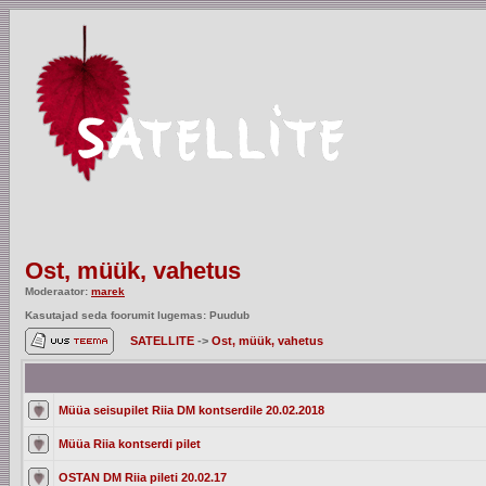
Ost, müük, vahetus
Moderaator:
marek
Kasutajad seda foorumit lugemas: Puudub
SATELLITE
->
Ost, müük, vahetus
Müüa seisupilet Riia DM kontserdile 20.02.2018
Müüa Riia kontserdi pilet
OSTAN DM Riia pileti 20.02.17