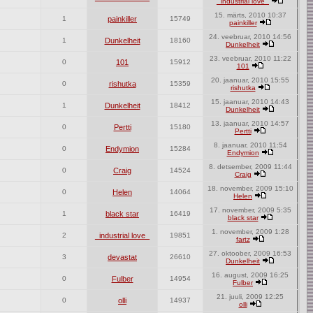
_industrial love_
15. märts, 2010 10:37
1
painkiller
15749
painkiller
24. veebruar, 2010 14:56
1
Dunkelheit
18160
Dunkelheit
23. veebruar, 2010 11:22
0
101
15912
101
20. jaanuar, 2010 15:55
0
rishutka
15359
rishutka
15. jaanuar, 2010 14:43
1
Dunkelheit
18412
Dunkelheit
13. jaanuar, 2010 14:57
0
Pertti
15180
Pertti
8. jaanuar, 2010 11:54
0
Endymion
15284
Endymion
8. detsember, 2009 11:44
0
Craig
14524
Craig
18. november, 2009 15:10
0
Helen
14064
Helen
17. november, 2009 5:35
1
black star
16419
black star
1. november, 2009 1:28
2
_industrial love_
19851
fartz
27. oktoober, 2009 16:53
3
devastat
26610
Dunkelheit
16. august, 2009 16:25
0
Fulber
14954
Fulber
21. juuli, 2009 12:25
0
olli
14937
olli