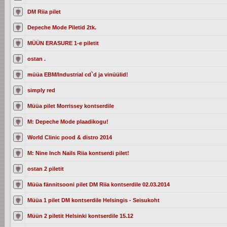
DM Riia pilet
Depeche Mode Piletid 2tk.
MÜÜN ERASURE 1-e piletit
ostan .
müüa EBM/Industrial cd`d ja vinüülid!
simply red
Müüa pilet Morrissey kontserdile
M: Depeche Mode plaadikogu!
World Clinic pood & distro 2014
M: Nine Inch Nails Riia kontserdi pilet!
ostan 2 piletit
Müüa fännitsooni pilet DM Riia kontserdile 02.03.2014
Müüa 1 pilet DM kontserdile Helsingis - Seisukoht
Müün 2 piletit Helsinki kontserdile 15.12