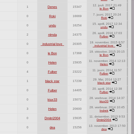
12. juuli, 2017 21:49
1
Denes
15347
le Bon
7. juuni, 2017 20:24
0
Roki
16669
Roki
15. aprill, 2017 12:34
0
undu
16254
undu
26. aprill, 2016 17:03
2
nlmda
24375
Fulber
19. november, 2015 8:57
0
_industrial love_
20305
_industrial love_
19. oktoober, 2015 20:15
0
le Bon
17368
le Bon
11. november, 2014 12:13
0
Helen
15935
Helen
11. juuni, 2014 11:57
4
Fulber
23222
Fulber
29. Mai, 2014 13:27
1
black star
17239
black star
20. aprill, 2014 12:38
0
Fulber
14405
Fulber
28. veebruar, 2014 14:37
0
kiux33
15072
kiux33
28. veebruar, 2014 10:45
3
Helen
20600
Indrek
11. detsember, 2013 9:53
0
Dmitri2004
15635
Dmitri2004
13. november, 2013 17:50
0
dea
15256
dea