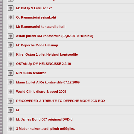
M: DM lp & Eraruse 12"
O: Rammsteini seisukoht
M: Rammsteini kontserdi pileti!
ostan piletid DM kontserdile (02,02,2010 Helsinki)
M: Depeche Mode Helsingi
Kiire: Ostan 1 pilet Helsingi kontserdile
OSTAN 2p DM HELSINGISSE 2.2.10
NIN müüb tehnikat
Müüa 1 pilet AIR-i kontserdile 07.12.2009
World Clinic distro & pood 2009
RE:COVERED-A TRIBUTE TO DEPECHE MODE 2CD BOX
M
M: James Bond 007 originaal DVD-d
3 Madonna kontserdi piletit müügiks.