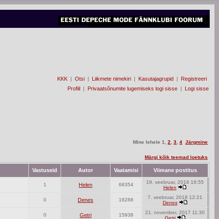
KKK
|
Otsi
|
Liikmete nimekiri
|
Kasutajagrupid
|
Registreeri
Profiil
|
Privaatsõnumite lugemiseks logi sisse
|
Logi sisse
Mine lehele
1
,
2
,
3
,
4
Järgmine
Märgi kõik teemad loetuks
Vastuseid
Autor
Vaatamisi
Viimane postitus
19. veebruar, 2018 16:55
1
Helen
66354
Helen
7. veebruar, 2018 12:21
0
Denes
16288
Denes
21. november, 2017 11:30
0
Getri
15938
Getri