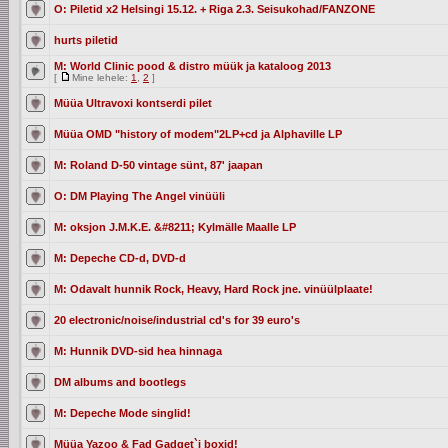
O: Piletid x2 Helsingi 15.12. + Riga 2.3. Seisukohad/FANZONE
hurts piletid
M: World Clinic pood & distro müük ja kataloog 2013
[
Mine lehele:
1
,
2
]
Müüa Ultravoxi kontserdi pilet
Müüa OMD "history of modem"2LP+cd ja Alphaville LP
M: Roland D-50 vintage sünt, 87' jaapan
O: DM Playing The Angel vinüüli
M: oksjon J.M.K.E. &#8211; Kylmälle Maalle LP
M: Depeche CD-d, DVD-d
M: Odavalt hunnik Rock, Heavy, Hard Rock jne. vinüülplaate!
20 electronic/noise/industrial cd's for 39 euro's
M: Hunnik DVD-sid hea hinnaga
DM albums and bootlegs
M: Depeche Mode singlid!
Müüa Yazoo & Fad Gadget`i boxid!