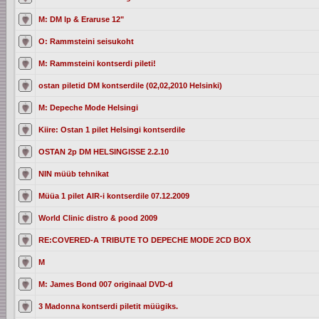
M: DM lp & Eraruse 12"
O: Rammsteini seisukoht
M: Rammsteini kontserdi pileti!
ostan piletid DM kontserdile (02,02,2010 Helsinki)
M: Depeche Mode Helsingi
Kiire: Ostan 1 pilet Helsingi kontserdile
OSTAN 2p DM HELSINGISSE 2.2.10
NIN müüb tehnikat
Müüa 1 pilet AIR-i kontserdile 07.12.2009
World Clinic distro & pood 2009
RE:COVERED-A TRIBUTE TO DEPECHE MODE 2CD BOX
M
M: James Bond 007 originaal DVD-d
3 Madonna kontserdi piletit müügiks.