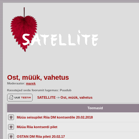
Ost, müük, vahetus
Moderaator:
marek
Kasutajad seda foorumit lugemas: Puudub
SATELLITE
->
Ost, müük, vahetus
Teemasid
Müüa seisupilet Riia DM kontserdile 20.02.2018
Müüa Riia kontserdi pilet
OSTAN DM Riia pileti 20.02.17