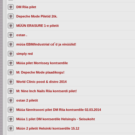
DM Riia pilet
Depeche Mode Piletid 2tk.
MÜÜN ERASURE 1-e piletit
ostan .
müüa EBM/Industrial cd`d ja vinüülid!
simply red
Müüa pilet Morrissey kontserdile
M: Depeche Mode plaadikogu!
World Clinic pood & distro 2014
M: Nine Inch Nails Riia kontserdi pilet!
ostan 2 piletit
Müüa fännitsooni pilet DM Riia kontserdile 02.03.2014
Müüa 1 pilet DM kontserdile Helsingis - Seisukoht
Müün 2 piletit Helsinki kontserdile 15.12