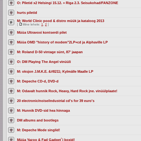
O: Piletid x2 Helsingi 15.12. + Riga 2.3. Seisukohad/FANZONE
hurts piletid
M: World Clinic pood & distro müük ja kataloog 2013
[
Mine lehele:
1
,
2
]
Müüa Ultravoxi kontserdi pilet
Müüa OMD "history of modem"2LP+cd ja Alphaville LP
M: Roland D-50 vintage sünt, 87' jaapan
O: DM Playing The Angel vinüüli
M: oksjon J.M.K.E. &#8211; Kylmälle Maalle LP
M: Depeche CD-d, DVD-d
M: Odavalt hunnik Rock, Heavy, Hard Rock jne. vinüülplaate!
20 electronic/noise/industrial cd's for 39 euro's
M: Hunnik DVD-sid hea hinnaga
DM albums and bootlegs
M: Depeche Mode singlid!
Müüa Yazoo & Fad Gadget`i boxid!