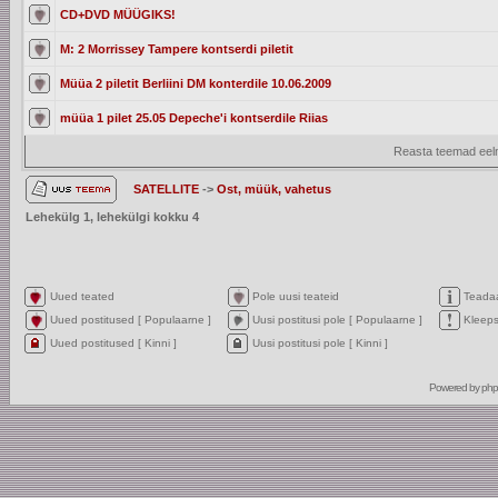
CD+DVD MÜÜGIKS!
M: 2 Morrissey Tampere kontserdi piletit
Müüa 2 piletit Berliini DM konterdile 10.06.2009
müüa 1 pilet 25.05 Depeche'i kontserdile Riias
Reasta teemad eelm
SATELLITE
->
Ost, müük, vahetus
Lehekülg
1
, lehekülgi kokku
4
Uued teated
Pole uusi teateid
Teada
Uued postitused [ Populaarne ]
Uusi postitusi pole [ Populaarne ]
Kleep
Uued postitused [ Kinni ]
Uusi postitusi pole [ Kinni ]
Powered by
ph