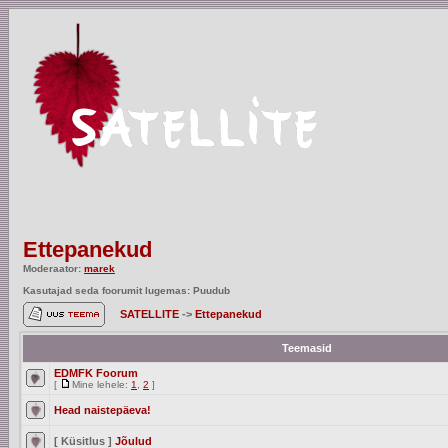
Ettepanekud
Moderaator:
marek
Kasutajad seda foorumit lugemas: Puudub
SATELLITE
->
Ettepanekud
Teemasid
EDMFK Foorum
[
Mine lehele:
1
,
2
]
Head naistepäeva!
[ Küsitlus ]
Jõulud