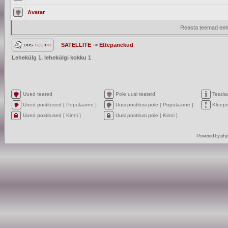
Avatar
Reasta teemad eelm
SATELLITE
->
Ettepanekud
Lehekülg
1
, lehekülgi kokku
1
Uued teated
Pole uusi teateid
Teada
Uued postitused [ Populaarne ]
Uusi postitusi pole [ Populaarne ]
Kleep
Uued postitused [ Kinni ]
Uusi postitusi pole [ Kinni ]
Powered by
ph