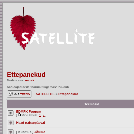
Ettepanekud
Moderaator:
marek
Kasutajad seda foorumit lugemas: Puudub
SATELLITE
->
Ettepanekud
Teemasid
EDMFK Foorum
[
Mine lehele:
1
,
2
]
Head naistepäeva!
[ Küsitlus ]
Jõulud