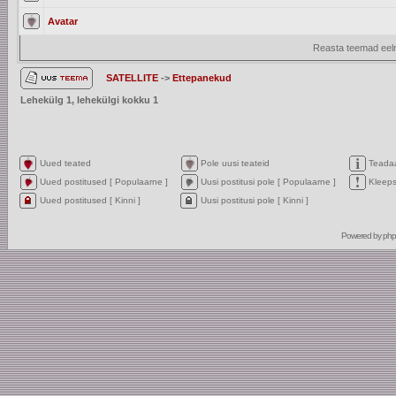
Avatar
Reasta teemad eelm
SATELLITE
->
Ettepanekud
Lehekülg
1
, lehekülgi kokku
1
Uued teated
Pole uusi teateid
Teada
Uued postitused [ Populaarne ]
Uusi postitusi pole [ Populaarne ]
Kleep
Uued postitused [ Kinni ]
Uusi postitusi pole [ Kinni ]
Powered by
ph