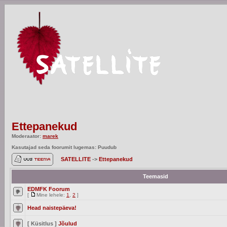
Ettepanekud
Moderaator:
marek
Kasutajad seda foorumit lugemas: Puudub
SATELLITE
->
Ettepanekud
Teemasid
EDMFK Foorum
[
Mine lehele:
1
,
2
]
Head naistepäeva!
[ Küsitlus ]
Jõulud