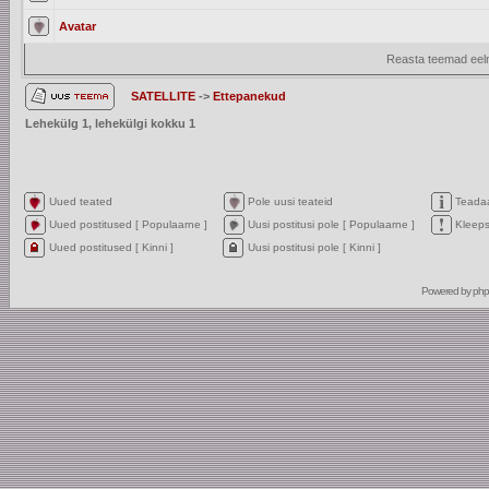
Avatar
Reasta teemad eelm
SATELLITE
->
Ettepanekud
Lehekülg
1
, lehekülgi kokku
1
Uued teated
Pole uusi teateid
Teada
Uued postitused [ Populaarne ]
Uusi postitusi pole [ Populaarne ]
Kleep
Uued postitused [ Kinni ]
Uusi postitusi pole [ Kinni ]
Powered by
ph