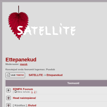
Ettepanekud
Moderaator:
marek
Kasutajad seda foorumit lugemas: Puudub
SATELLITE
->
Ettepanekud
Teemasid
EDMFK Foorum
[
Mine lehele:
1
,
2
]
Head naistepäeva!
[ Küsitlus ]
Jõulud