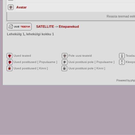
Avatar
Reasta teemad eelm
SATELLITE
->
Ettepanekud
Lehekülg
1
, lehekülgi kokku
1
Uued teated
Pole uusi teateid
Teada
Uued postitused [ Populaarne ]
Uusi postitusi pole [ Populaarne ]
Kleep
Uued postitused [ Kinni ]
Uusi postitusi pole [ Kinni ]
Powered by
ph