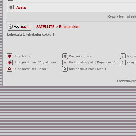
Avatar
Reasta teemad eelm
SATELLITE
->
Ettepanekud
Lehekülg
1
, lehekülgi kokku
1
Uued teated
Pole uusi teateid
Teada
Uued postitused [ Populaarne ]
Uusi postitusi pole [ Populaarne ]
Kleep
Uued postitused [ Kinni ]
Uusi postitusi pole [ Kinni ]
Powered by
ph