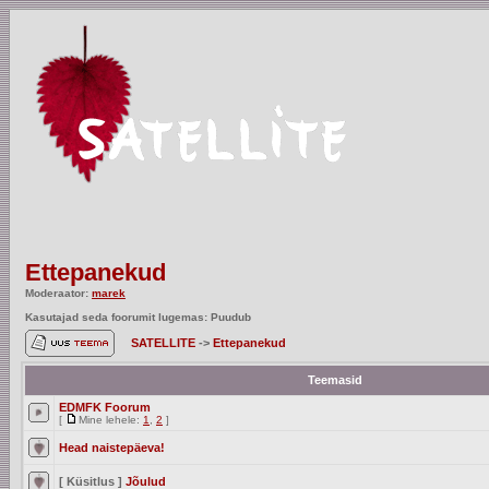
Ettepanekud
Moderaator:
marek
Kasutajad seda foorumit lugemas: Puudub
SATELLITE
->
Ettepanekud
Teemasid
EDMFK Foorum
[
Mine lehele:
1
,
2
]
Head naistepäeva!
[ Küsitlus ]
Jõulud