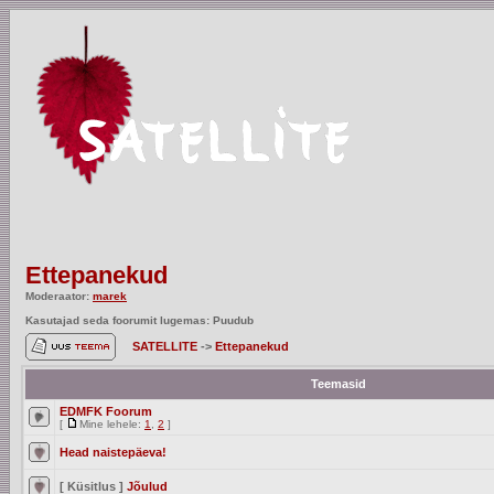
Ettepanekud
Moderaator:
marek
Kasutajad seda foorumit lugemas: Puudub
SATELLITE
->
Ettepanekud
Teemasid
EDMFK Foorum
[
Mine lehele:
1
,
2
]
Head naistepäeva!
[ Küsitlus ]
Jõulud