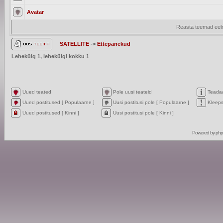
Avatar
Reasta teemad eelm
SATELLITE
->
Ettepanekud
Lehekülg
1
, lehekülgi kokku
1
Uued teated
Pole uusi teateid
Teada
Uued postitused [ Populaarne ]
Uusi postitusi pole [ Populaarne ]
Kleep
Uued postitused [ Kinni ]
Uusi postitusi pole [ Kinni ]
Powered by
ph