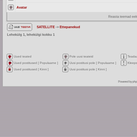
Avatar
Reasta teemad eelm
SATELLITE
->
Ettepanekud
Lehekülg
1
, lehekülgi kokku
1
Uued teated
Pole uusi teateid
Teada
Uued postitused [ Populaarne ]
Uusi postitusi pole [ Populaarne ]
Kleep
Uued postitused [ Kinni ]
Uusi postitusi pole [ Kinni ]
Powered by
ph