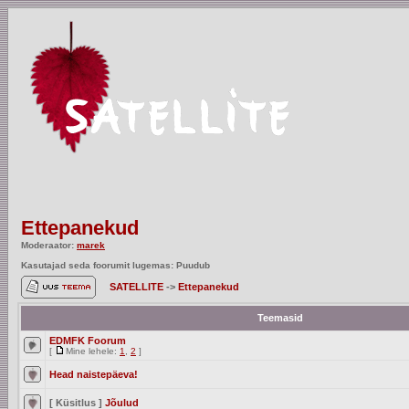
Ettepanekud
Moderaator:
marek
Kasutajad seda foorumit lugemas: Puudub
SATELLITE
->
Ettepanekud
Teemasid
EDMFK Foorum
[
Mine lehele:
1
,
2
]
Head naistepäeva!
[ Küsitlus ]
Jõulud