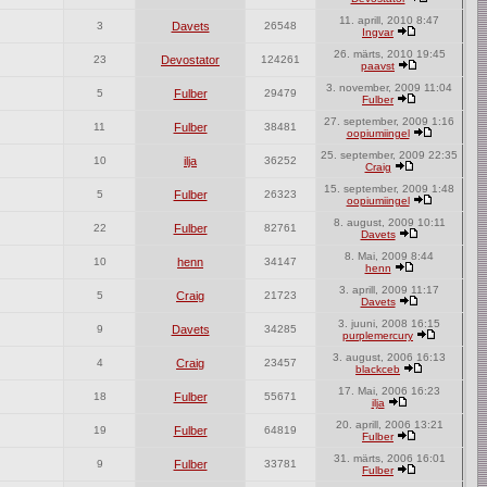
11. aprill, 2010 8:47
3
Davets
26548
Ingvar
26. märts, 2010 19:45
23
Devostator
124261
paavst
3. november, 2009 11:04
5
Fulber
29479
Fulber
27. september, 2009 1:16
11
Fulber
38481
oopiumiingel
25. september, 2009 22:35
10
ilja
36252
Craig
15. september, 2009 1:48
5
Fulber
26323
oopiumiingel
8. august, 2009 10:11
22
Fulber
82761
Davets
8. Mai, 2009 8:44
10
henn
34147
henn
3. aprill, 2009 11:17
5
Craig
21723
Davets
3. juuni, 2008 16:15
9
Davets
34285
purplemercury
3. august, 2006 16:13
4
Craig
23457
blackceb
17. Mai, 2006 16:23
18
Fulber
55671
ilja
20. aprill, 2006 13:21
19
Fulber
64819
Fulber
31. märts, 2006 16:01
9
Fulber
33781
Fulber