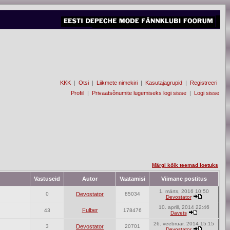
KKK
|
Otsi
|
Liikmete nimekiri
|
Kasutajagrupid
|
Registreeri
Profiil
|
Privaatsõnumite lugemiseks logi sisse
|
Logi sisse
Märgi kõik teemad loetuks
Vastuseid
Autor
Vaatamisi
Viimane postitus
1. märts, 2016 10:50
0
Devostator
85034
Devostator
10. aprill, 2014 22:46
Fulber
43
178476
Davets
26. veebruar, 2014 15:15
3
Devostator
20701
Devostator