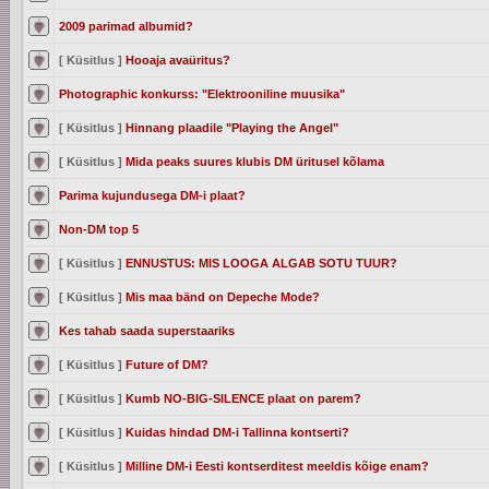
2009 parimad albumid?
[ Küsitlus ]
Hooaja avaüritus?
Photographic konkurss: "Elektrooniline muusika"
[ Küsitlus ]
Hinnang plaadile "Playing the Angel"
[ Küsitlus ]
Mida peaks suures klubis DM üritusel kõlama
Parima kujundusega DM-i plaat?
Non-DM top 5
[ Küsitlus ]
ENNUSTUS: MIS LOOGA ALGAB SOTU TUUR?
[ Küsitlus ]
Mis maa bänd on Depeche Mode?
Kes tahab saada superstaariks
[ Küsitlus ]
Future of DM?
[ Küsitlus ]
Kumb NO-BIG-SILENCE plaat on parem?
[ Küsitlus ]
Kuidas hindad DM-i Tallinna kontserti?
[ Küsitlus ]
Milline DM-i Eesti kontserditest meeldis kõige enam?