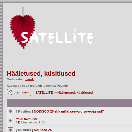
Hääletused, küsitlused
Moderaator:
marek
Kasutajad seda foorumit lugemas: Puudub
SATELLITE
->
Hääletused, küsitlused
[ Küsitlus ]
NODISCO 26 ehk millal seekord suvepäevad?
Your favourite ...
[
Mine lehele:
1
,
2
]
[ Küsitlus ]
NoDisco 24