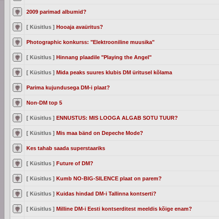
2009 parimad albumid?
[ Küsitlus ]
Hooaja avaüritus?
Photographic konkurss: "Elektrooniline muusika"
[ Küsitlus ]
Hinnang plaadile "Playing the Angel"
[ Küsitlus ]
Mida peaks suures klubis DM üritusel kõlama
Parima kujundusega DM-i plaat?
Non-DM top 5
[ Küsitlus ]
ENNUSTUS: MIS LOOGA ALGAB SOTU TUUR?
[ Küsitlus ]
Mis maa bänd on Depeche Mode?
Kes tahab saada superstaariks
[ Küsitlus ]
Future of DM?
[ Küsitlus ]
Kumb NO-BIG-SILENCE plaat on parem?
[ Küsitlus ]
Kuidas hindad DM-i Tallinna kontserti?
[ Küsitlus ]
Milline DM-i Eesti kontserditest meeldis kõige enam?