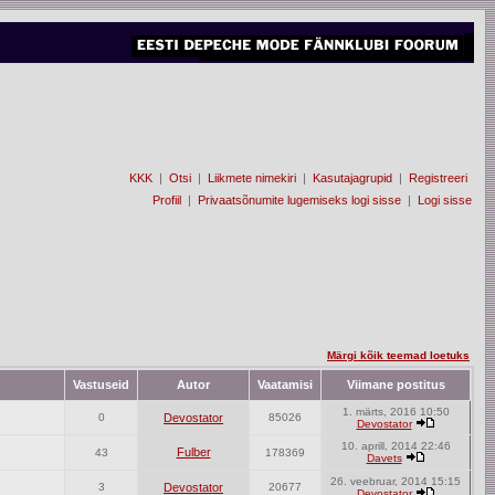
KKK
|
Otsi
|
Liikmete nimekiri
|
Kasutajagrupid
|
Registreeri
Profiil
|
Privaatsõnumite lugemiseks logi sisse
|
Logi sisse
Märgi kõik teemad loetuks
Vastuseid
Autor
Vaatamisi
Viimane postitus
1. märts, 2016 10:50
0
Devostator
85026
Devostator
10. aprill, 2014 22:46
Fulber
43
178369
Davets
26. veebruar, 2014 15:15
3
Devostator
20677
Devostator