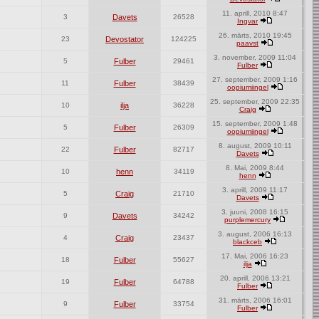
11. aprill, 2010 8:47
3
Davets
26528
Ingvar
26. märts, 2010 19:45
23
Devostator
124225
paavst
3. november, 2009 11:04
5
Fulber
29461
Fulber
27. september, 2009 1:16
11
Fulber
38439
oopiumiingel
25. september, 2009 22:35
10
ilja
36228
Craig
15. september, 2009 1:48
5
Fulber
26309
oopiumiingel
8. august, 2009 10:11
22
Fulber
82717
Davets
8. Mai, 2009 8:44
10
henn
34119
henn
3. aprill, 2009 11:17
5
Craig
21710
Davets
3. juuni, 2008 16:15
9
Davets
34242
purplemercury
3. august, 2006 16:13
4
Craig
23437
blackceb
17. Mai, 2006 16:23
18
Fulber
55627
ilja
20. aprill, 2006 13:21
19
Fulber
64788
Fulber
31. märts, 2006 16:01
9
Fulber
33754
Fulber