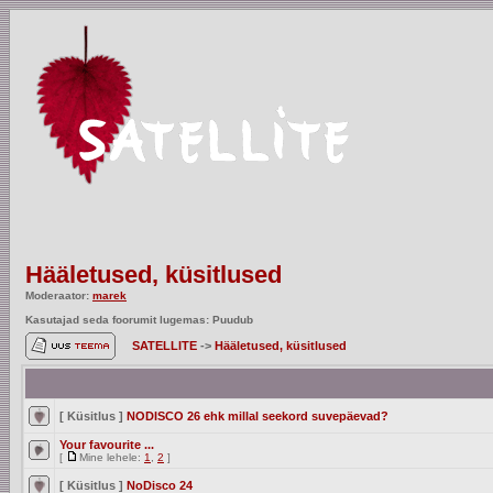
Hääletused, küsitlused
Moderaator:
marek
Kasutajad seda foorumit lugemas: Puudub
SATELLITE
->
Hääletused, küsitlused
[ Küsitlus ]
NODISCO 26 ehk millal seekord suvepäevad?
Your favourite ...
[
Mine lehele:
1
,
2
]
[ Küsitlus ]
NoDisco 24