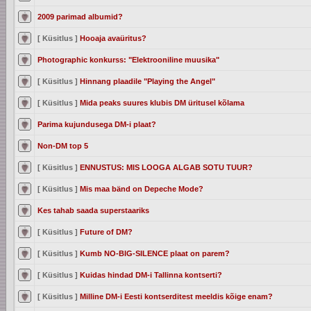
2009 parimad albumid?
[ Küsitlus ]
Hooaja avaüritus?
Photographic konkurss: "Elektrooniline muusika"
[ Küsitlus ]
Hinnang plaadile "Playing the Angel"
[ Küsitlus ]
Mida peaks suures klubis DM üritusel kõlama
Parima kujundusega DM-i plaat?
Non-DM top 5
[ Küsitlus ]
ENNUSTUS: MIS LOOGA ALGAB SOTU TUUR?
[ Küsitlus ]
Mis maa bänd on Depeche Mode?
Kes tahab saada superstaariks
[ Küsitlus ]
Future of DM?
[ Küsitlus ]
Kumb NO-BIG-SILENCE plaat on parem?
[ Küsitlus ]
Kuidas hindad DM-i Tallinna kontserti?
[ Küsitlus ]
Milline DM-i Eesti kontserditest meeldis kõige enam?