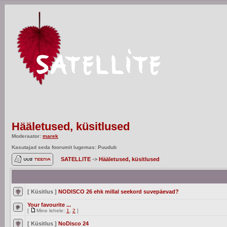
Hääletused, küsitlused
Moderaator:
marek
Kasutajad seda foorumit lugemas: Puudub
SATELLITE
->
Hääletused, küsitlused
[ Küsitlus ]
NODISCO 26 ehk millal seekord suvepäevad?
Your favourite ...
[
Mine lehele:
1
,
2
]
[ Küsitlus ]
NoDisco 24