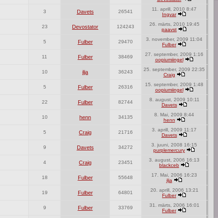
11. aprill, 2010 8:47
3
Davets
26541
Ingvar
26. märts, 2010 19:45
23
Devostator
124243
paavst
3. november, 2009 11:04
5
Fulber
29470
Fulber
27. september, 2009 1:16
11
Fulber
38469
oopiumiingel
25. september, 2009 22:35
10
ilja
36243
Craig
15. september, 2009 1:48
5
Fulber
26316
oopiumiingel
8. august, 2009 10:11
22
Fulber
82744
Davets
8. Mai, 2009 8:44
10
henn
34135
henn
3. aprill, 2009 11:17
5
Craig
21716
Davets
3. juuni, 2008 16:15
9
Davets
34272
purplemercury
3. august, 2006 16:13
4
Craig
23451
blackceb
17. Mai, 2006 16:23
18
Fulber
55648
ilja
20. aprill, 2006 13:21
19
Fulber
64801
Fulber
31. märts, 2006 16:01
9
Fulber
33769
Fulber