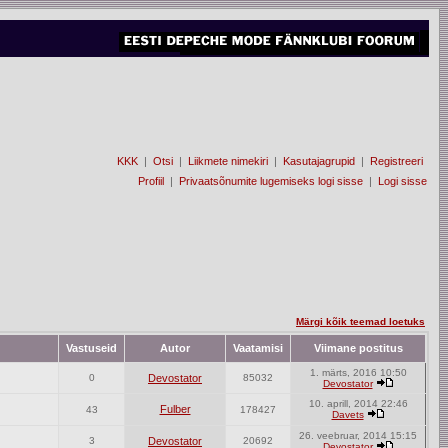
KKK
|
Otsi
|
Liikmete nimekiri
|
Kasutajagrupid
|
Registreeri
Profiil
|
Privaatsõnumite lugemiseks logi sisse
|
Logi sisse
Märgi kõik teemad loetuks
Vastuseid
Autor
Vaatamisi
Viimane postitus
1. märts, 2016 10:50
0
Devostator
85032
Devostator
10. aprill, 2014 22:46
Fulber
43
178427
Davets
26. veebruar, 2014 15:15
3
Devostator
20692
Devostator