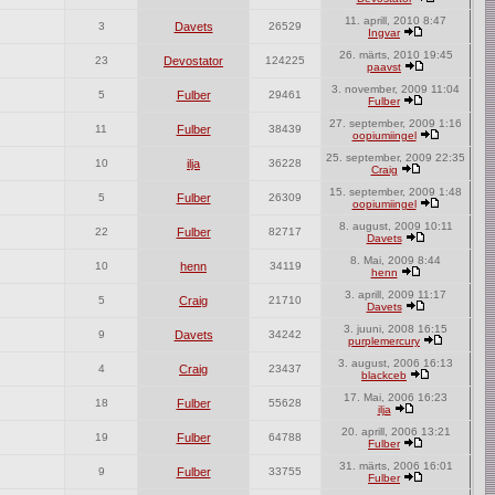
11. aprill, 2010 8:47
3
Davets
26529
Ingvar
26. märts, 2010 19:45
23
Devostator
124225
paavst
3. november, 2009 11:04
5
Fulber
29461
Fulber
27. september, 2009 1:16
11
Fulber
38439
oopiumiingel
25. september, 2009 22:35
10
ilja
36228
Craig
15. september, 2009 1:48
5
Fulber
26309
oopiumiingel
8. august, 2009 10:11
22
Fulber
82717
Davets
8. Mai, 2009 8:44
10
henn
34119
henn
3. aprill, 2009 11:17
5
Craig
21710
Davets
3. juuni, 2008 16:15
9
Davets
34242
purplemercury
3. august, 2006 16:13
4
Craig
23437
blackceb
17. Mai, 2006 16:23
18
Fulber
55628
ilja
20. aprill, 2006 13:21
19
Fulber
64788
Fulber
31. märts, 2006 16:01
9
Fulber
33755
Fulber