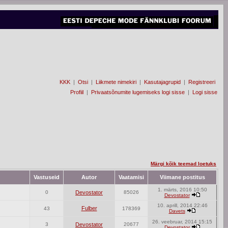
KKK
|
Otsi
|
Liikmete nimekiri
|
Kasutajagrupid
|
Registreeri
Profiil
|
Privaatsõnumite lugemiseks logi sisse
|
Logi sisse
Märgi kõik teemad loetuks
Vastuseid
Autor
Vaatamisi
Viimane postitus
1. märts, 2016 10:50
0
Devostator
85026
Devostator
10. aprill, 2014 22:46
Fulber
43
178369
Davets
26. veebruar, 2014 15:15
3
Devostator
20677
Devostator