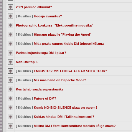
2009 parimad albumid?
[ Küsitlus ]
Hooaja avaüritus?
Photographic konkurss: "Elektrooniline muusika"
[ Küsitlus ]
Hinnang plaadile "Playing the Angel"
[ Küsitlus ]
Mida peaks suures klubis DM üritusel kõlama
Parima kujundusega DM-i plaat?
Non-DM top 5
[ Küsitlus ]
ENNUSTUS: MIS LOOGA ALGAB SOTU TUUR?
[ Küsitlus ]
Mis maa bänd on Depeche Mode?
Kes tahab saada superstaariks
[ Küsitlus ]
Future of DM?
[ Küsitlus ]
Kumb NO-BIG-SILENCE plaat on parem?
[ Küsitlus ]
Kuidas hindad DM-i Tallinna kontserti?
[ Küsitlus ]
Milline DM-i Eesti kontserditest meeldis kõige enam?