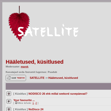
Hääletused, küsitlused
Moderaator:
marek
Kasutajad seda foorumit lugemas: Puudub
SATELLITE
->
Hääletused, küsitlused
[ Küsitlus ]
NODISCO 26 ehk millal seekord suvepäevad?
Your favourite ...
[
Mine lehele:
1
,
2
]
[ Küsitlus ]
NoDisco 24