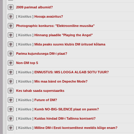
2009 parimad albumid?
[ Küsitlus ]
Hooaja avaüritus?
Photographic konkurss: "Elektrooniline muusika"
[ Küsitlus ]
Hinnang plaadile "Playing the Angel"
[ Küsitlus ]
Mida peaks suures klubis DM üritusel kõlama
Parima kujundusega DM-i plaat?
Non-DM top 5
[ Küsitlus ]
ENNUSTUS: MIS LOOGA ALGAB SOTU TUUR?
[ Küsitlus ]
Mis maa bänd on Depeche Mode?
Kes tahab saada superstaariks
[ Küsitlus ]
Future of DM?
[ Küsitlus ]
Kumb NO-BIG-SILENCE plaat on parem?
[ Küsitlus ]
Kuidas hindad DM-i Tallinna kontserti?
[ Küsitlus ]
Milline DM-i Eesti kontserditest meeldis kõige enam?