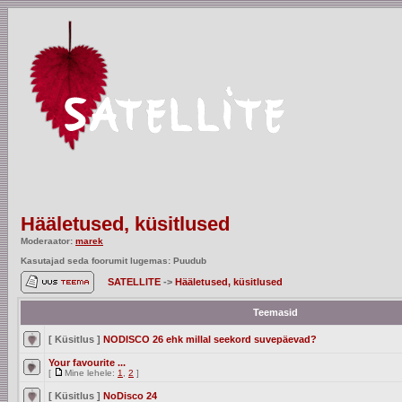
Hääletused, küsitlused
Moderaator:
marek
Kasutajad seda foorumit lugemas: Puudub
SATELLITE
->
Hääletused, küsitlused
Teemasid
[ Küsitlus ]
NODISCO 26 ehk millal seekord suvepäevad?
Your favourite ...
[
Mine lehele:
1
,
2
]
[ Küsitlus ]
NoDisco 24