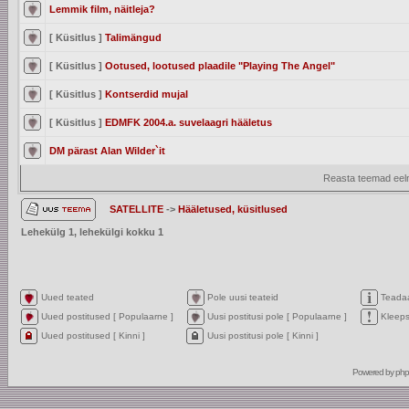
Lemmik film, näitleja?
[ Küsitlus ]
Talimängud
[ Küsitlus ]
Ootused, lootused plaadile "Playing The Angel"
[ Küsitlus ]
Kontserdid mujal
[ Küsitlus ]
EDMFK 2004.a. suvelaagri hääletus
DM pärast Alan Wilder`it
Reasta teemad eelm
SATELLITE
->
Hääletused, küsitlused
Lehekülg
1
, lehekülgi kokku
1
Uued teated
Pole uusi teateid
Teada
Uued postitused [ Populaarne ]
Uusi postitusi pole [ Populaarne ]
Kleep
Uued postitused [ Kinni ]
Uusi postitusi pole [ Kinni ]
Powered by
ph