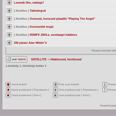
Lemmik film, näitleja?
[ Küsitlus ]
Talimängud
[ Küsitlus ]
Ootused, lootused plaadile "Playing The Angel"
[ Küsitlus ]
Kontserdid mujal
[ Küsitlus ]
EDMFK 2004.a. suvelaagri hääletus
DM pärast Alan Wilder`it
Reasta teemad eelm
SATELLITE
->
Hääletused, küsitlused
Lehekülg
1
, lehekülgi kokku
1
Uued teated
Pole uusi teateid
Teada
Uued postitused [ Populaarne ]
Uusi postitusi pole [ Populaarne ]
Kleep
Uued postitused [ Kinni ]
Uusi postitusi pole [ Kinni ]
Powered by
ph