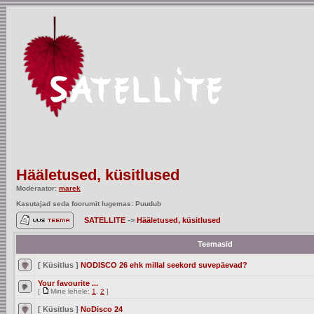
Hääletused, küsitlused
Moderaator:
marek
Kasutajad seda foorumit lugemas: Puudub
SATELLITE
->
Hääletused, küsitlused
Teemasid
[ Küsitlus ]
NODISCO 26 ehk millal seekord suvepäevad?
Your favourite ...
[
Mine lehele:
1
,
2
]
[ Küsitlus ]
NoDisco 24