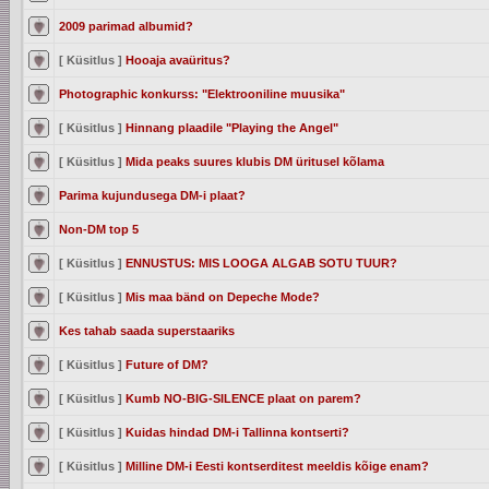
2009 parimad albumid?
[ Küsitlus ]
Hooaja avaüritus?
Photographic konkurss: "Elektrooniline muusika"
[ Küsitlus ]
Hinnang plaadile "Playing the Angel"
[ Küsitlus ]
Mida peaks suures klubis DM üritusel kõlama
Parima kujundusega DM-i plaat?
Non-DM top 5
[ Küsitlus ]
ENNUSTUS: MIS LOOGA ALGAB SOTU TUUR?
[ Küsitlus ]
Mis maa bänd on Depeche Mode?
Kes tahab saada superstaariks
[ Küsitlus ]
Future of DM?
[ Küsitlus ]
Kumb NO-BIG-SILENCE plaat on parem?
[ Küsitlus ]
Kuidas hindad DM-i Tallinna kontserti?
[ Küsitlus ]
Milline DM-i Eesti kontserditest meeldis kõige enam?