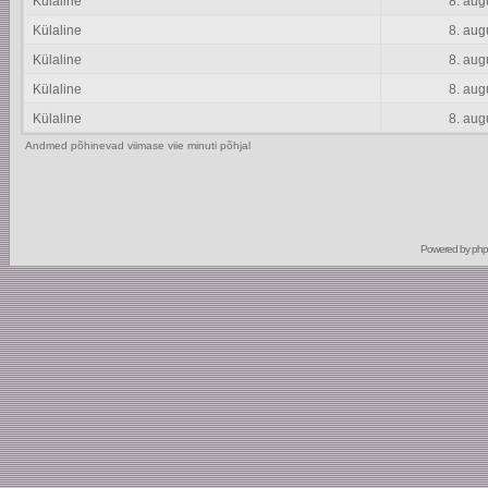
Külaline
8. aug
Külaline
8. aug
Külaline
8. aug
Külaline
8. aug
Külaline
8. aug
Andmed põhinevad viimase viie minuti põhjal
Powered by
ph