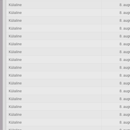
Külaline
8. aug
Külaline
8. aug
Külaline
8. aug
Külaline
8. aug
Külaline
8. aug
Külaline
8. aug
Külaline
8. aug
Külaline
8. aug
Külaline
8. aug
Külaline
8. aug
Külaline
8. aug
Külaline
8. aug
Külaline
8. aug
Külaline
8. aug
Külaline
8. aug
Külaline
8. aug