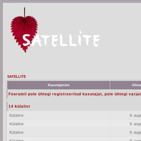
SATELLITE
Kasutajanimi
Viima
Foorumil pole ühtegi registreeritud kasutajat, pole ühtegi varja
14 külalist
Külaline
9. aug
Külaline
9. aug
Külaline
9. aug