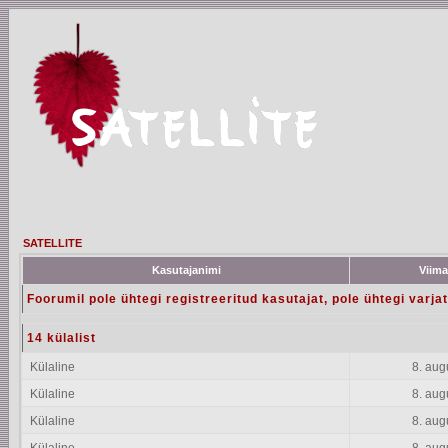
SATELLITE
Kasutajanimi
Viima
Foorumil pole ühtegi registreeritud kasutajat, pole ühtegi varja
14 külalist
Külaline
8. aug
Külaline
8. aug
Külaline
8. aug