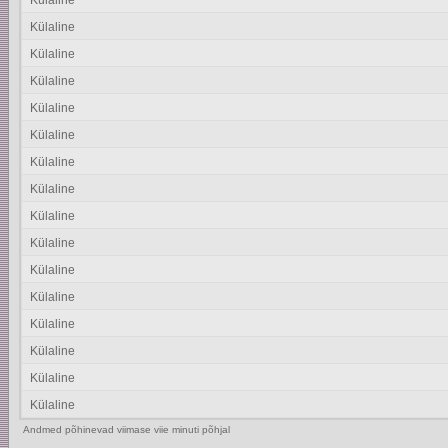
Külaline
Külaline
Külaline
Külaline
Külaline
Külaline
Külaline
Külaline
Külaline
Külaline
Külaline
Külaline
Külaline
Külaline
Külaline
Külaline
Andmed põhinevad viimase viie minuti põhjal