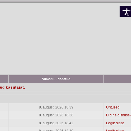
Viimati uuendatud
tud kasutajat.
8. august, 2026 18:39
Üritused
8. august, 2026 18:38
Üldine diskuss
8. august, 2026 18:42
Logib sisse