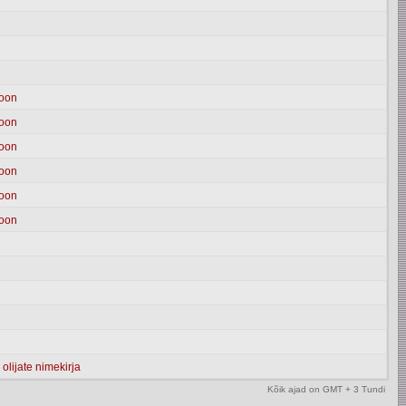
ioon
ioon
ioon
ioon
ioon
ioon
olijate nimekirja
Kõik ajad on GMT + 3 Tundi