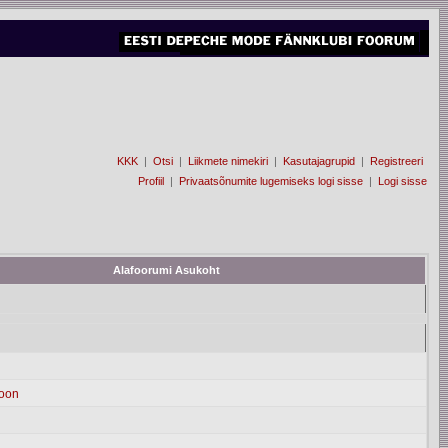
KKK
|
Otsi
|
Liikmete nimekiri
|
Kasutajagrupid
|
Registreeri
Profiil
|
Privaatsõnumite lugemiseks logi sisse
|
Logi sisse
Alafoorumi Asukoht
ioon