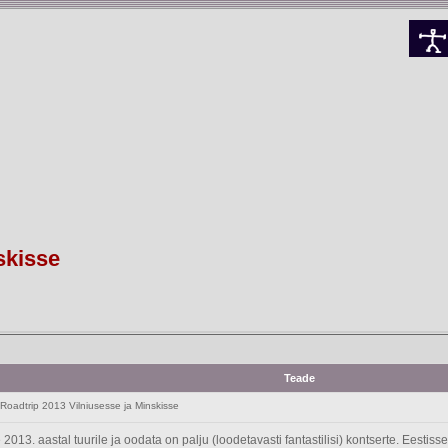
skisse
Teade
dtrip 2013 Vilniusesse ja Minskisse
13. aastal tuurile ja oodata on palju (loodetavasti fantastilisi) kontserte. Eestiss