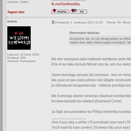
Asukoht: Tallinn
fb.me/Syntheetika
Tagasi üles
Indrek
Postitatud: 1. veebruar, 2013 11:53
Teema: Re: Minsk
Devostator kirjutas:
Arutasime siin ,et vist ikkagi peaks ka Min
märku kes oleks tõesti asjast huvitatud. Vars
Liitunud: 23 Veeb 2004
Postitusi: 626
Ma siin vahepeal juba hakkasin kahtlema selle Mins
Asukoht: Kuressaare
Ehk et kui ikka toimub Minski reis ka, siis ma olek
Sama teemaga seoses üks küsimus - kes on minemas
Ma usun et see oleks põnev info kõigile reisihuvil
ja võimalusel koopereeruda - väikese pundiga ko
Me Eveliniga oleme minemas Istanbuli kontserdile 1
Kontserdipiletid ka ostetud (Diamond Circle).
Ja õige pea pannakse ka Põhja-Ameerika tuurikava
_________________
And if you stay a while | I'll penetrate your soul | I
You'll want to lose control | I'll weep into your eyes 