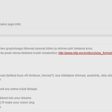
palun jaga infot.
ik kes grupiviisaga lähevad peavad tulles ja minnes piiri ületama koos.
ta peab olema täidetud eraldi viisataotlus:
http://www.mfa.gov.by/docs/visa_forms/
vad (tellitud buss või liinibuss, hinnad?), kus ööbitakse (hinnad, asukohta, vbla 
?
selt ära ostma nüüd lähiajal.
'll bleed into your dreams
| I'll make your vision sing
s