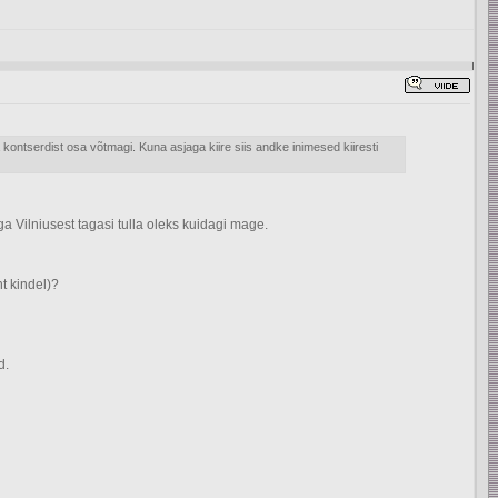
ontserdist osa võtmagi. Kuna asjaga kiire siis andke inimesed kiiresti
a Vilniusest tagasi tulla oleks kuidagi mage.
t kindel)?
d.