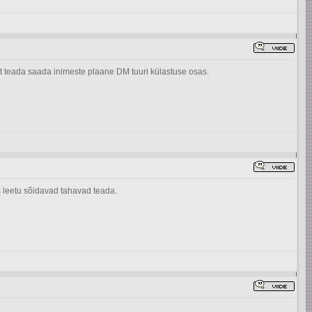
 et teada saada inimeste plaane DM tuuri külastuse osas.
s leetu sõidavad tahavad teada.