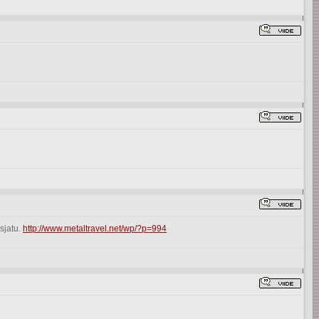
sjatu.
http://www.metaltravel.net/wp/?p=994