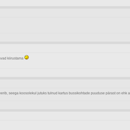
eavad kiirustama
seerib, seega koosolekul jutuks tulnud kartus bussikohtade puuduse pärast on ehk a