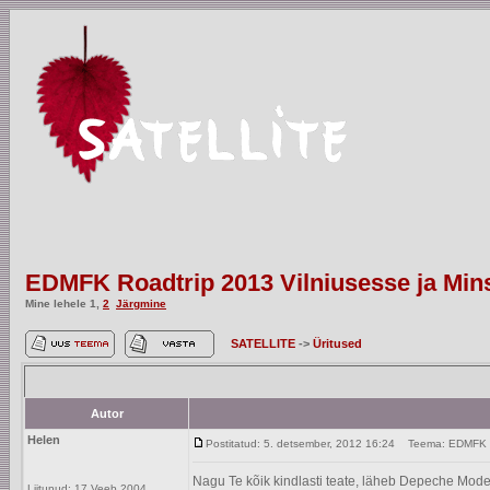
EDMFK Roadtrip 2013 Vilniusesse ja Min
Mine lehele
1
,
2
Järgmine
SATELLITE
->
Üritused
Autor
Helen
Postitatud: 5. detsember, 2012 16:24
Teema: EDMFK Roa
Nagu Te kõik kindlasti teate, läheb Depeche Mode 20
Liitunud: 17 Veeb 2004