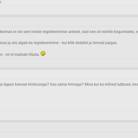
s
teemas ei ole veel reisile registreerimise ankeet, vaid see oli eelinfo kogumiseks,
va ja siis algab ka registreerimine - kui kõik detailid ja hinnad paigas.
s - nii et maksab liituda.
ja tagasi tulevad liinibussiga? Kas sama hinnaga? Mina kui ka mõned tuttavad, ke