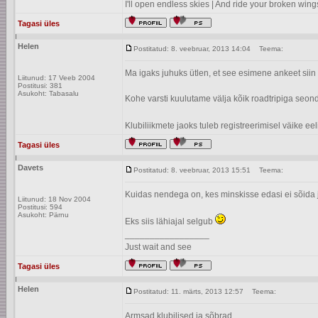
I'll open endless skies | And ride your broken wing
Tagasi üles
Helen
Postitatud: 8. veebruar, 2013 14:04
Teema:
Ma igaks juhuks ütlen, et see esimene ankeet siin 
Liitunud: 17 Veeb 2004
Postitusi: 381
Asukoht: Tabasalu
Kohe varsti kuulutame välja kõik roadtripiga seondu
Klubiliikmete jaoks tuleb registreerimisel väike eeli
Tagasi üles
Davets
Postitatud: 8. veebruar, 2013 15:51
Teema:
Kuidas nendega on, kes minskisse edasi ei sõida 
Liitunud: 18 Nov 2004
Postitusi: 594
Asukoht: Pärnu
Eks siis lähiajal selgub
_________________
Just wait and see
Tagasi üles
Helen
Postitatud: 11. märts, 2013 12:57
Teema:
Armsad klubilised ja sõbrad,