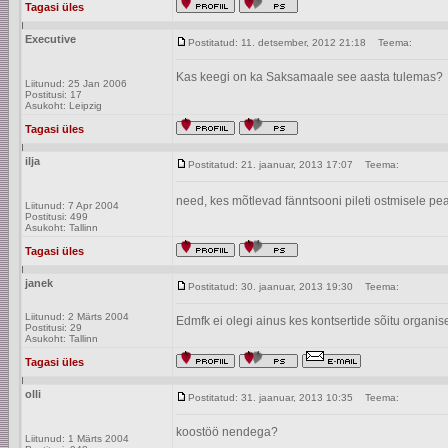
Tagasi üles
Executive
Postitatud: 11. detsember, 2012 21:18
Teema:
Kas keegi on ka Saksamaale see aasta tulemas?
Liitunud: 25 Jan 2006
Postitusi: 17
Asukoht: Leipzig
Tagasi üles
ilja
Postitatud: 21. jaanuar, 2013 17:07
Teema:
need, kes mõtlevad fänntsooni pileti ostmisele p
Liitunud: 7 Apr 2004
Postitusi: 499
Asukoht: Tallinn
Tagasi üles
janek
Postitatud: 30. jaanuar, 2013 19:30
Teema:
Liitunud: 2 Märts 2004
Edmfk ei olegi ainus kes kontsertide sõitu organi
Postitusi: 29
Asukoht: Tallinn
Tagasi üles
olli
Postitatud: 31. jaanuar, 2013 10:35
Teema:
koostöö nendega?
Liitunud: 1 Märts 2004