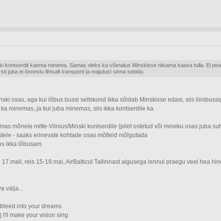
ski kontserdit kaema minema. Samas oleks ka võimalus Minskisse niisama kaasa tulla. Ei pea k
ti juba ei õnnestu lihtsalt transporti ja majutust sinna sebida.
ki osas, aga kui lõbus bussi seltskond ikka sõidab Minskisse edasi, siis liinibussig
s ka minemas, ja kui juba minemas, siis ikka kontserdile ka.
 mõnele mitte-Vilnius/Minski kontserdile (pilet ostetud või mineku osas juba suh
istele - saaks erinevate kohtade osas mõtteid mõlgutada
os ikka lõbusam.
7.mail, reis 15-19.mai, AirBalticul Tallinnast algusega lennul praegu veel hea hin
 välja...
'll bleed into your dreams
| I'll make your vision sing