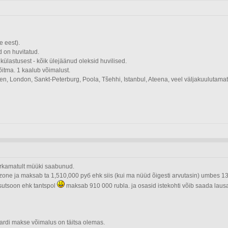
e eest).
d on huvitatud.
külastusest - kõik ülejäänud oleksid huvilised.
õitma. 1 kaalub võimalust.
n, London, Sankt-Peterburg, Poola, Tšehhi, Istanbul, Ateena, veel väljakuulutamata
märkamatult müüki saabunud.
anzone ja maksab ta 1,510,000 руб ehk siis (kui ma nüüd õigesti arvutasin) umbes 13
sutsoon ehk tantspol
maksab 910 000 rubla. ja osasid istekohti võib saada laus
aardi makse võimalus on täitsa olemas.