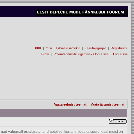
KKK
|
Otsi
|
Liikmete nimekiri
|
Kasutajagrupid
|
Registreeri
Profiil
|
Privaatsõnumite lugemiseks logi sisse
|
Logi sisse
Vaata eelmist teemat
::
Vaata järgmist teemat
e nad vähemalt esialgsetel andmetel sel korral ei jõua ja suurel osal meist on