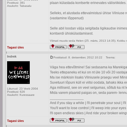
plaan külastada kontserte erinevates välisriikides.
Postitusi: 381
Asukoht: Tabasalu
Selleks, et alustada ettevalmistusi ühise Vilniuse r
(vastamine lõppenud)
Selle abil loodan välja selgitada ligikaudse inimes
kontserdi ühiskülastamisest.
Viimati muutis seda Helen (25. märts, 2013 14:35). Kokku
Tagasi üles
Indrek
Postitatud: 8. detsember, 2012 10:22
Teema:
Väga hea ettevõtmine! Sai sedasama ka Marekiga m
Teeks ettepaneku et kui on nt üle 10 või 20 vastaj
Ma ise märkisin lisaks Vilniusele praegu veel Minsk
Suvetuuri lõpuni küll ei viitsi oodata, tahaks ikk
Aga milliseid, see on veel selgumas, sõltub ka nt
Liitunud: 23 Veeb 2004
Postitusi: 626
Mida varem plaanid paigas on, seda parem- lennupi
Asukoht: Kuressaare
_________________
And if you stay a while | I'll penetrate your soul | I
You'll want to lose control | I'll weep into your eyes 
I'll open endless skies | And ride your broken wing
Tagasi üles