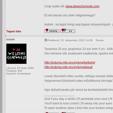
Lingi saate siit:
www.depechemode.com
Et mis teeme siis selle Valgevenega?
Indrek - sa tegid mingi aeg tagasi viisauuringuid - 
Tagasi üles
Indrek
Postitatud: 10. detsember, 2012 14:38
Teema:
Tavaviisa 25 eur, grupiviisa 10 eur (min 5 in) - kõ
Üks inimene viib avaldused saatkonda, igaühe koh
http://estonia.mfa.gov.by/eng/belbelg/
http://estonia.mfa.gov.by/eng/about/
Liitunud: 23 Veeb 2004
Postitusi: 626
Asukoht: Kuressaare
Leedu fännidelt võiks uurida, millega nemad sõida
Valgevenest füüsiliselt ostes mõistlikuma hinnaga
Aga üldiselt peaks jah sinna ka kontsetripiletid ilm
_________________
And if you stay a while | I'll penetrate your soul | I
You'll want to lose control | I'll weep into your eyes 
I'll open endless skies | And ride your broken wing