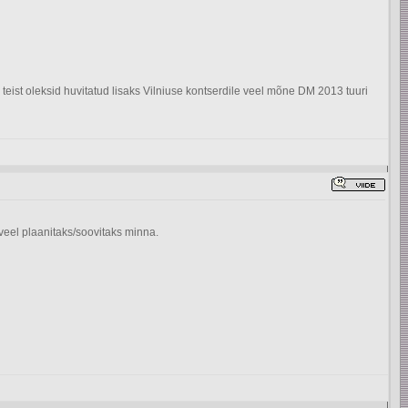
d teist oleksid huvitatud lisaks Vilniuse kontserdile veel mõne DM 2013 tuuri
 veel plaanitaks/soovitaks minna.