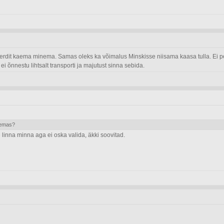
tserdit kaema minema. Samas oleks ka võimalus Minskisse niisama kaasa tulla. Ei pe
 ei õnnestu lihtsalt transporti ja majutust sinna sebida.
lemas?
linna minna aga ei oska valida, äkki soovitad.