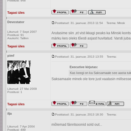
Postitusi: 948
Tagasi üles
Devostator
Postitatud: 31. jaanuar, 2013 11:54
Teema: Minsk
Liitunud: 7 Sept 2007
Arutasime siin ,et vist ikkagi peaks ka Minski kon
Postitusi: 91
märku kes oleks tõesti asjast huvitatud. Varsti juba
Asukoht: Tallinn
Tagasi üles
pimf
Postitatud: 31. jaanuar, 2013 13:55
Teema:
Executive kirjutas:
Kas keegi on ka Saksamaale see aasta tu
Saksamaale minek ole tore just vaatasin millsesse 
Liitunud: 27 Mai 2009
Postitusi: 1
Tagasi üles
ilja
Postitatud: 31. jaanuar, 2013 18:30
Teema:
mõlemad fänntsoonid sold out...
Liitunud: 7 Apr 2004
_________________
Postitusi: 499