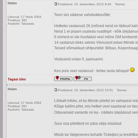
Helen
Postitatud: 10. detsember, 2012 9:44
Teema:
Teen siis väikese vahekokkuvõtte:
Liitunud: 17 Veeb 2004
Postitusi: 381
Asukoht: Tabasalu
Hetkeks vastanuid 26 (mõned neist on täitnud kah
Neist 1 ei plaani osaleda roadtripil - kõik ülejäänu
6 inimest ei ole huvitatud veel mõne DM kontserdi 
14 vastanut oleks valmis Vilniusest edasi Minski s
Teised võimalikud sihtpunktid: Bilbao, Kopenhaage
Vastuseid ootan 5. jaanuarini.
Kes pole veel vastanud - tehke seda lähiajal!
Tagasi üles
Helen
Postitatud: 10. detsember, 2012 10:51
Teema:
Lihtsalt infoks, et ka Minski piletid on vahepeal 
Liitunud: 17 Veeb 2004
Kõige kallim pilet, mis hetkel veel saadaval on f
Postitusi: 381
Asukoht: Tabasalu
Odavamaid variante on ka - näiteks ülejäänud sei
Suur osa piletitest on juba välja müüdud.
Müüb ka Valgevenes kohalik Ticketpro ja krediitk