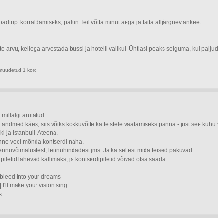
oadtripi korraldamiseks, palun Teil võtta minut aega ja täita alljärgnev ankeet:
te arvu, kellega arvestada bussi ja hotelli valikul. Ühtlasi peaks selguma, kui palju
 muudetud 1 kord
illalgi arutatud.
a andmed käes, siis võiks kokkuvõtte ka teistele vaatamiseks panna - just see kuhu
i ja Istanbuli, Ateena.
a enne veel mõnda kontserdi näha.
 lennuvõimalustest, lennuhindadest jms. Ja ka sellest mida teised pakuvad.
letid lähevad kallimaks, ja kontserdipiletid võivad otsa saada.
'll bleed into your dreams
| I'll make your vision sing
s