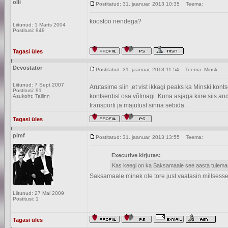
olli
Postitatud: 31. jaanuar, 2013 10:35
Teema:
koostöö nendega?
Liitunud: 1 Märts 2004
Postitusi: 948
Tagasi üles
Devostator
Postitatud: 31. jaanuar, 2013 11:54
Teema: Minsk
Liitunud: 7 Sept 2007
Arutasime siin ,et vist ikkagi peaks ka Minski ko
Postitusi: 91
kontserdist osa võtmagi. Kuna asjaga kiire siis andk
Asukoht: Tallinn
transporti ja majutust sinna sebida.
Tagasi üles
pimf
Postitatud: 31. jaanuar, 2013 13:55
Teema:
Executive kirjutas:
Kas keegi on ka Saksamaale see aasta tulem
Saksamaale minek ole tore just vaatasin millsesse 
Liitunud: 27 Mai 2009
Postitusi: 1
Tagasi üles