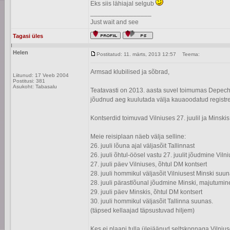
Eks siis lähiajal selgub
_________________
Just wait and see
Tagasi üles
Helen
Postitatud: 11. märts, 2013 12:57
Teema:
Armsad klubilised ja sõbrad,
Liitunud: 17 Veeb 2004
Postitusi: 381
Asukoht: Tabasalu
Teatavasti on 2013. aasta suvel toimumas Depec
jõudnud aeg kuulutada välja kauaoodatud registree
Kontserdid toimuvad Vilniuses 27. juulil ja Minskis 2
Meie reisiplaan näeb välja selline:
26. juuli lõuna ajal väljasõit Tallinnast
26. juuli õhtul-öösel vastu 27. juulit jõudmine Vil
27. juuli päev Vilniuses, õhtul DM kontsert
28. juuli hommikul väljasõit Vilniusest Minski suu
28. juuli pärastlõunal jõudmine Minski, majutumin
29. juuli päev Minskis, õhtul DM kontsert
30. juuli hommikul väljasõit Tallinna suunas.
(täpsed kellaajad täpsustuvad hiljem)
Kes ei plaani tulla ülejäänud seltskonnaga Vilniuse