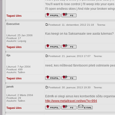
You'll want to lose control | I'll weep into your eyes 
I'll open endless skies | And ride your broken wing
Tagasi üles
Executive
Postitatud: 11. detsember, 2012 21:18
Teema:
Kas keegi on ka Saksamaale see aasta tulemas?
Liitunud: 25 Jan 2006
Postitusi: 17
Asukoht: Leipzig
Tagasi üles
ilja
Postitatud: 21. jaanuar, 2013 17:07
Teema:
need, kes mõtlevad fänntsooni pileti ostmisele p
Liitunud: 7 Apr 2004
Postitusi: 499
Asukoht: Tallinn
Tagasi üles
janek
Postitatud: 30. jaanuar, 2013 19:30
Teema:
Liitunud: 2 Märts 2004
Edmfk ei olegi ainus kes kontsertide sõitu organi
Postitusi: 29
http://www.metaltravel.net/wp/?p=994
Asukoht: Tallinn
Tagasi üles