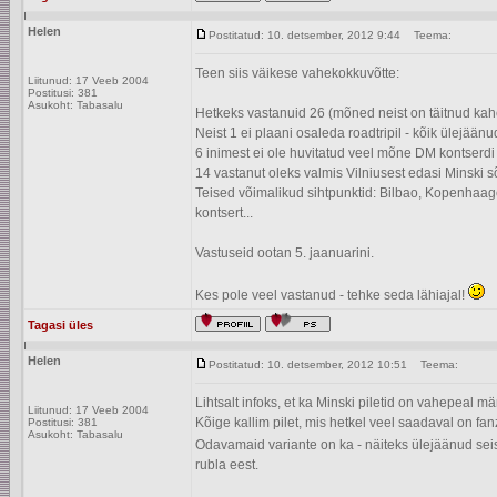
Helen
Postitatud: 10. detsember, 2012 9:44
Teema:
Teen siis väikese vahekokkuvõtte:
Liitunud: 17 Veeb 2004
Postitusi: 381
Asukoht: Tabasalu
Hetkeks vastanuid 26 (mõned neist on täitnud kah
Neist 1 ei plaani osaleda roadtripil - kõik ülejäänu
6 inimest ei ole huvitatud veel mõne DM kontserdi 
14 vastanut oleks valmis Vilniusest edasi Minski s
Teised võimalikud sihtpunktid: Bilbao, Kopenhaage
kontsert...
Vastuseid ootan 5. jaanuarini.
Kes pole veel vastanud - tehke seda lähiajal!
Tagasi üles
Helen
Postitatud: 10. detsember, 2012 10:51
Teema:
Lihtsalt infoks, et ka Minski piletid on vahepeal 
Liitunud: 17 Veeb 2004
Kõige kallim pilet, mis hetkel veel saadaval on f
Postitusi: 381
Asukoht: Tabasalu
Odavamaid variante on ka - näiteks ülejäänud sei
rubla eest.