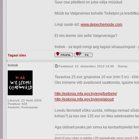
Suur osa piletitest on juba välja müüdud.
Müüb ka Valgevenes kohalik Ticketpro ja krediitk
Lingi saate siit:
www.depechemode.com
Et mis teeme siis selle Valgevenega?
Indrek - sa tegid mingi aeg tagasi viisauuringuid - 
Tagasi üles
Indrek
Postitatud: 10. detsember, 2012 14:38
Teema:
Tavaviisa 25 eur, grupiviisa 10 eur (min 5 in) - kõ
Üks inimene viib avaldused saatkonda, igaühe koh
http://estonia.mfa.gov.by/eng/belbelg/
http://estonia.mfa.gov.by/eng/about/
Liitunud: 23 Veeb 2004
Postitusi: 626
Asukoht: Kuressaare
Leedu fännidelt võiks uurida, millega nemad sõidav
kohas?) ja kas see 135 eur on ikka adekvaatne fa
Aga üldiselt peaks jah sinna ka kontsetripiletid ilm
_________________
And if you stay a while | I'll penetrate your soul | I