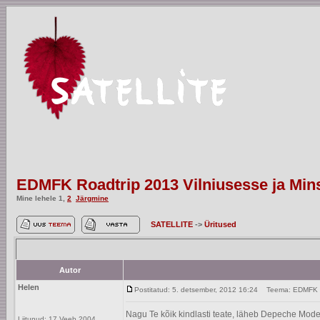
EDMFK Roadtrip 2013 Vilniusesse ja Min
Mine lehele
1
,
2
Järgmine
SATELLITE
->
Üritused
Autor
Helen
Postitatud: 5. detsember, 2012 16:24
Teema: EDMFK Roa
Nagu Te kõik kindlasti teate, läheb Depeche Mode 20
Liitunud: 17 Veeb 2004