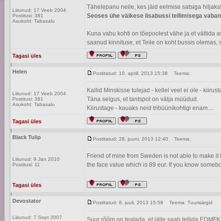
Tähelepanu neile, kes jäid eelmise satsiga hiljaks
Liitunud: 17 Veeb 2004
Seoses ühe väikese lisabussi tellimisega vabane
Postitusi: 381
Asukoht: Tabasalu
Kuna vabu kohti on tõepoolest vähe ja et vältida a
saanud kinnituse, et Teile on koht bussis olemas, s
Tagasi üles
Helen
Postitatud: 10. aprill, 2013 15:38
Teema:
Kallid Minskisse tulejad - kellel veel ei ole - kiiru
Liitunud: 17 Veeb 2004
Täna selgus, et tantspol on välja müüdud.
Postitusi: 381
Asukoht: Tabasalu
Kiirustage - kauaks neid tribüünikohtigi enam....
Tagasi üles
Black Tulip
Postitatud: 28. juuni, 2013 12:40
Teema:
Friend of mine from Sweden is not able to make it to
Liitunud: 9 Jan 2010
the face value which is 89 eur. If you know some
Postitusi: 11
Tagasi üles
Devostator
Postitatud: 8. juuli, 2013 15:58
Teema: Tuurisärgid
Liitunud: 7 Sept 2007
Suur rõõm on teatada, et jälle saab tellida EDMFK