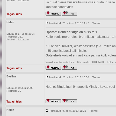
Asukoht: Tabasalu
Ja nüüd oleme bussitäituvuse osas jõudnud selle 
kohtade saadavust!
Tagasi üles
Helen
Postitatud: 23. märts, 2013 14:42
Teema:
Update: Hetkeseisuga on buss täis.
Liitunud: 17 Veeb 2004
Kellel registreerunutest bronnitasu maksmata - teh
Postitusi: 381
Asukoht: Tabasalu
Kui on veel huvilisi, kes kohast ilma jäid - täitke
mõtleme lisabussi tellimisele.
Ootelehele võivad ennast kirja panna kõik - ole
Viimati muutis seda Helen (25. märts, 2013 14:36). Kokku
Tagasi üles
Evelina
Postitatud: 23. märts, 2013 16:50
Teema:
Hea, et 28nda juuli õhtupoolik Minskis kavas vee
Liitunud: 19 Juul 2009
Postitusi: 39
Tagasi üles
Helen
Postitatud: 8. aprill, 2013 11:23
Teema: