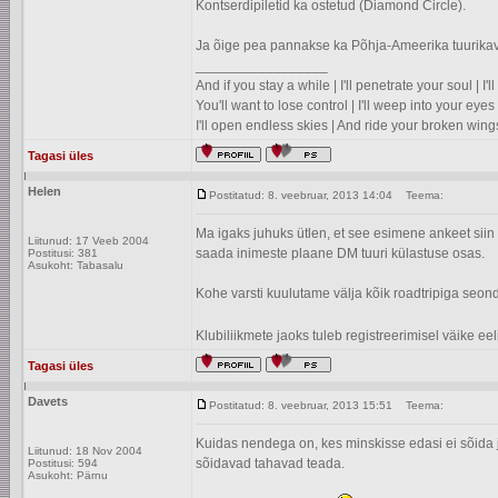
Kontserdipiletid ka ostetud (Diamond Circle).
Ja õige pea pannakse ka Põhja-Ameerika tuurikava
_________________
And if you stay a while | I'll penetrate your soul | I
You'll want to lose control | I'll weep into your eyes 
I'll open endless skies | And ride your broken wing
Tagasi üles
Helen
Postitatud: 8. veebruar, 2013 14:04
Teema:
Ma igaks juhuks ütlen, et see esimene ankeet siin t
Liitunud: 17 Veeb 2004
saada inimeste plaane DM tuuri külastuse osas.
Postitusi: 381
Asukoht: Tabasalu
Kohe varsti kuulutame välja kõik roadtripiga seondu
Klubiliikmete jaoks tuleb registreerimisel väike eeli
Tagasi üles
Davets
Postitatud: 8. veebruar, 2013 15:51
Teema:
Kuidas nendega on, kes minskisse edasi ei sõida 
Liitunud: 18 Nov 2004
sõidavad tahavad teada.
Postitusi: 594
Asukoht: Pärnu