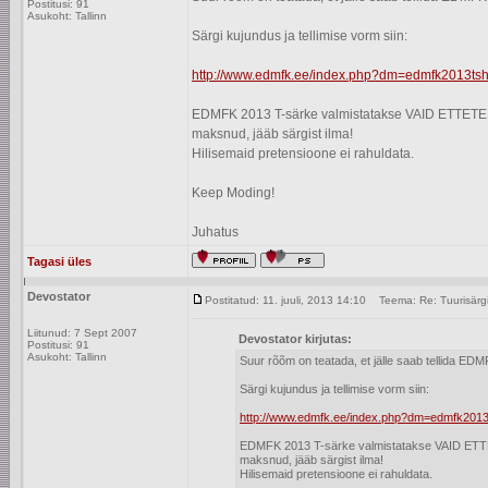
Postitusi: 91
Asukoht: Tallinn
Särgi kujundus ja tellimise vorm siin:
http://www.edmfk.ee/index.php?dm=edmfk2013tshi
EDMFK 2013 T-särke valmistatakse VAID ETTETELLIM
maksnud, jääb särgist ilma!
Hilisemaid pretensioone ei rahuldata.
Keep Moding!
Juhatus
Tagasi üles
Devostator
Postitatud: 11. juuli, 2013 14:10
Teema: Re: Tuurisärg
Liitunud: 7 Sept 2007
Devostator kirjutas:
Postitusi: 91
Asukoht: Tallinn
Suur rõõm on teatada, et jälle saab tellida ED
Särgi kujundus ja tellimise vorm siin:
http://www.edmfk.ee/index.php?dm=edmfk2013t
EDMFK 2013 T-särke valmistatakse VAID ETTETEL
maksnud, jääb särgist ilma!
Hilisemaid pretensioone ei rahuldata.