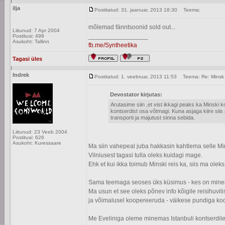
ilja
Postitatud: 31. jaanuar, 2013 18:30
Teema:
mõlemad fänntsoonid sold out...
Liitunud: 7 Apr 2004
_________________
Postitusi: 499
Asukoht: Tallinn
fb.me/Syntheetika
Tagasi üles
Indrek
Postitatud: 1. veebruar, 2013 11:53
Teema: Re: Minsk
Devostator kirjutas:
Arutasime siin ,et vist ikkagi peaks ka Minski
kontserdist osa võtmagi. Kuna asjaga kiire siis 
transporti ja majutust sinna sebida.
Liitunud: 23 Veeb 2004
Postitusi: 626
Asukoht: Kuressaare
Ma siin vahepeal juba hakkasin kahtlema selle Mins
Vilniusest tagasi tulla oleks kuidagi mage.
Ehk et kui ikka toimub Minski reis ka, siis ma olek
Sama teemaga seoses üks küsimus - kes on minemas
Ma usun et see oleks põnev info kõigile reisihuvil
ja võimalusel koopereeruda - väikese pundiga ko
Me Eveliniga oleme minemas Istanbuli kontserdile 1