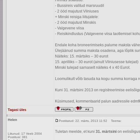
Hinnas sisaldub:
- Bussireis valitud marsruudil
- 2 ööd majutust Vilniuses
+ Minski reisiga liitujatele:
- 2 ööd majutust Minskis
- Valgevene viisa
- Reisikindlustus (Valgevene viisa taotlemisel kohu
Endale koha broneerimiseks palume maksta vähema
Ülejäänud summa maksta osadena, aga lõplik su
Näiteks: 15. märtsiks – 30 eurot
15. aprilliks – 30 eurot (ainult Vilniusesse tulejad)
Minski tulejad sarnaselt näiteks 4 x 40 Eurot.
Loomulikult võib tasuda ka kogu summa korraga r
Kuni 31. märtsini 2013 on registreerimise eelisõig
Küsimused, kommentaarid palun aadressile edmfk
Tagasi üles
Helen
Postitatud: 22. märts, 2013 11:52
Teema:
Tuletan meelde, et kuni
31. märtsini
on eelisõigus
Liitunud: 17 Veeb 2004
Postitusi: 381