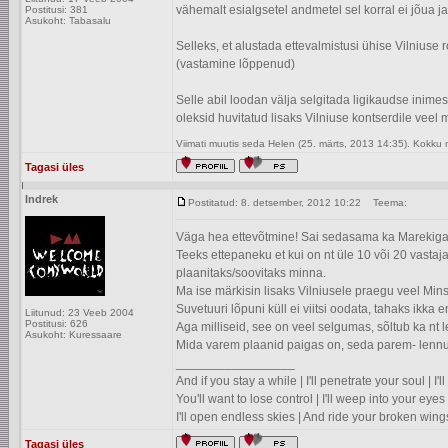
vähemalt esialgsetel andmetel sel korral ei jõua ja
Postitusi: 381
Asukoht: Tabasalu
Selleks, et alustada ettevalmistusi ühise Vilniuse r
(vastamine lõppenud)
Selle abil loodan välja selgitada ligikaudse inimest
oleksid huvitatud lisaks Vilniuse kontserdile veel
Viimati muutis seda Helen (25. märts, 2013 14:35). Kokku
Tagasi üles
Indrek
Postitatud: 8. detsember, 2012 10:22
Teema:
Väga hea ettevõtmine! Sai sedasama ka Marekiga m
Teeks ettepaneku et kui on nt üle 10 või 20 vastaj
plaanitaks/soovitaks minna.
Ma ise märkisin lisaks Vilniusele praegu veel Minsk
Suvetuuri lõpuni küll ei viitsi oodata, tahaks ikk
Liitunud: 23 Veeb 2004
Postitusi: 626
Aga milliseid, see on veel selgumas, sõltub ka nt
Asukoht: Kuressaare
Mida varem plaanid paigas on, seda parem- lennupi
_________________
And if you stay a while | I'll penetrate your soul | I
You'll want to lose control | I'll weep into your eyes 
I'll open endless skies | And ride your broken wing
Tagasi üles