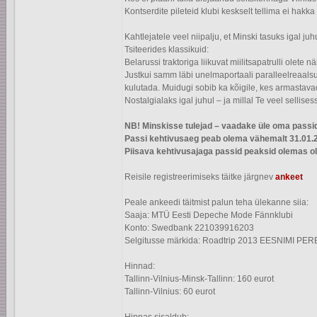
Kontserdite pileteid klubi keskselt tellima ei hakka
Kahtlejatele veel niipalju, et Minski tasuks igal juh
Tsiteerides klassikuid:
Belarussi traktoriga liikuvat miilitsapatrulli olete
Justkui samm läbi unelmaportaali paralleelreaalsus
kulutada. Muidugi sobib ka kõigile, kes armastavad
Nostalgialaks igal juhul – ja millal Te veel sellise
NB! Minskisse tulejad – vaadake üle oma passi
Passi kehtivusaeg peab olema vähemalt 31.01.
Piisava kehtivusajaga passid peaksid olemas ol
Reisile registreerimiseks täitke järgnev
ankeet
Peale ankeedi täitmist palun teha ülekanne siia:
Saaja: MTÜ Eesti Depeche Mode Fännklubi
Konto: Swedbank 221039916203
Selgitusse märkida: Roadtrip 2013 EESNIMI PERE
Hinnad:
Tallinn-Vilnius-Minsk-Tallinn: 160 eurot
Tallinn-Vilnius: 60 eurot