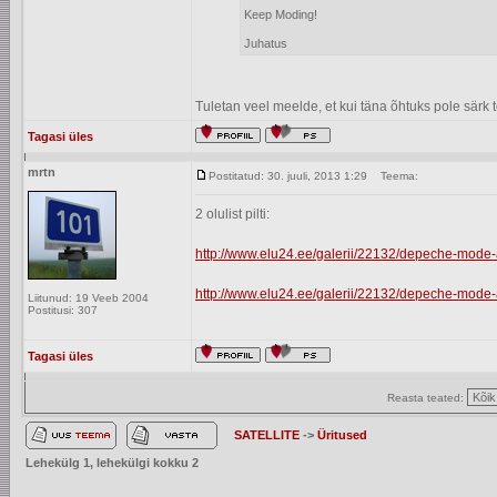
Keep Moding!
Juhatus
Tuletan veel meelde, et kui täna õhtuks pole särk 
Tagasi üles
mrtn
Postitatud: 30. juuli, 2013 1:29
Teema:
2 olulist pilti:
http://www.elu24.ee/galerii/22132/depeche-mode-
http://www.elu24.ee/galerii/22132/depeche-mode-
Liitunud: 19 Veeb 2004
Postitusi: 307
Tagasi üles
Reasta teated:
SATELLITE
->
Üritused
Lehekülg
1
, lehekülgi kokku
2