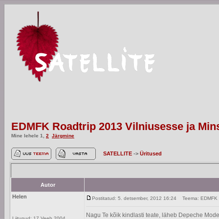
EDMFK Roadtrip 2013 Vilniusesse ja Min
Mine lehele
1
,
2
Järgmine
SATELLITE
->
Üritused
Autor
Helen
Postitatud: 5. detsember, 2012 16:24
Teema: EDMFK Roa
Nagu Te kõik kindlasti teate, läheb Depeche Mode 20
Liitunud: 17 Veeb 2004