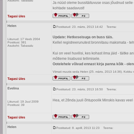
Asukoht: Tabasalu
Ja nüüd oleme bussitäituvuse osas jõudnud selle 
kohtade saadavust!
Tagasi üles
Helen
Postitatud: 23. märts, 2013 14:42
Teema:
Update: Hetkeseisuga on buss täis.
Liitunud: 17 Veeb 2004
Kellel registreerunutest bronnitasu maksmata - teh
Postitusi: 381
Asukoht: Tabasalu
Kui on veel huvilisi, kes kohast ilma jäid - täitke
mõtleme lisabussi tellimisele.
Ootelehele võivad ennast kirja panna kõik - ole
Viimati muutis seda Helen (25. märts, 2013 14:36). Kokku
Tagasi üles
Evelina
Postitatud: 23. märts, 2013 16:50
Teema:
Hea, et 28nda juuli õhtupoolik Minskis kavas vee
Liitunud: 19 Juul 2009
Postitusi: 39
Tagasi üles
Helen
Postitatud: 8. aprill, 2013 11:23
Teema: