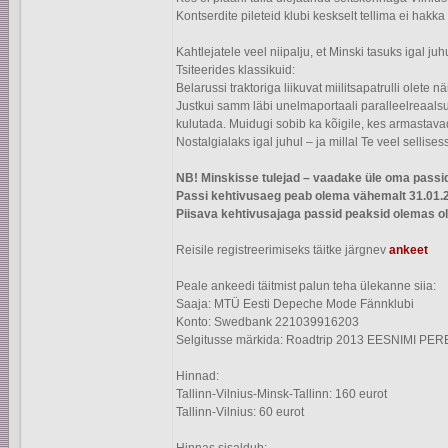
Kontserdite pileteid klubi keskselt tellima ei hakka
Kahtlejatele veel niipalju, et Minski tasuks igal juh
Tsiteerides klassikuid:
Belarussi traktoriga liikuvat miilitsapatrulli olete
Justkui samm läbi unelmaportaali paralleelreaalsus
kulutada. Muidugi sobib ka kõigile, kes armastavad
Nostalgialaks igal juhul – ja millal Te veel sellise
NB! Minskisse tulejad – vaadake üle oma passi
Passi kehtivusaeg peab olema vähemalt 31.01.
Piisava kehtivusajaga passid peaksid olemas ol
Reisile registreerimiseks täitke järgnev
ankeet
Peale ankeedi täitmist palun teha ülekanne siia:
Saaja: MTÜ Eesti Depeche Mode Fännklubi
Konto: Swedbank 221039916203
Selgitusse märkida: Roadtrip 2013 EESNIMI PERE
Hinnad:
Tallinn-Vilnius-Minsk-Tallinn: 160 eurot
Tallinn-Vilnius: 60 eurot