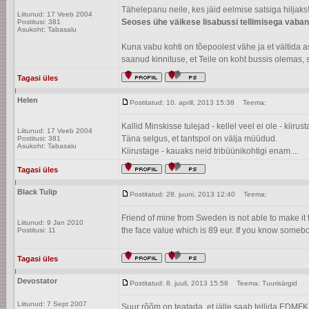
Tähelepanu neile, kes jäid eelmise satsiga hiljaks
Liitunud: 17 Veeb 2004
Seoses ühe väikese lisabussi tellimisega vabane
Postitusi: 381
Asukoht: Tabasalu
Kuna vabu kohti on tõepoolest vähe ja et vältida a
saanud kinnituse, et Teile on koht bussis olemas, s
Tagasi üles
Helen
Postitatud: 10. aprill, 2013 15:38
Teema:
Kallid Minskisse tulejad - kellel veel ei ole - kiiru
Liitunud: 17 Veeb 2004
Täna selgus, et tantspol on välja müüdud.
Postitusi: 381
Asukoht: Tabasalu
Kiirustage - kauaks neid tribüünikohtigi enam....
Tagasi üles
Black Tulip
Postitatud: 28. juuni, 2013 12:40
Teema:
Friend of mine from Sweden is not able to make it to
Liitunud: 9 Jan 2010
the face value which is 89 eur. If you know some
Postitusi: 11
Tagasi üles
Devostator
Postitatud: 8. juuli, 2013 15:58
Teema: Tuurisärgid
Liitunud: 7 Sept 2007
Suur rõõm on teatada, et jälle saab tellida EDMFK