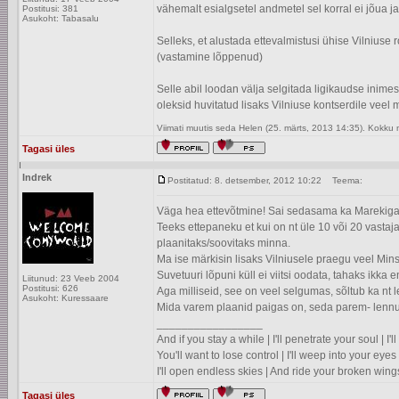
vähemalt esialgsetel andmetel sel korral ei jõua ja
Postitusi: 381
Asukoht: Tabasalu
Selleks, et alustada ettevalmistusi ühise Vilniuse r
(vastamine lõppenud)
Selle abil loodan välja selgitada ligikaudse inimest
oleksid huvitatud lisaks Vilniuse kontserdile veel
Viimati muutis seda Helen (25. märts, 2013 14:35). Kokku
Tagasi üles
Indrek
Postitatud: 8. detsember, 2012 10:22
Teema:
Väga hea ettevõtmine! Sai sedasama ka Marekiga m
Teeks ettepaneku et kui on nt üle 10 või 20 vastaj
plaanitaks/soovitaks minna.
Ma ise märkisin lisaks Vilniusele praegu veel Minsk
Suvetuuri lõpuni küll ei viitsi oodata, tahaks ikk
Liitunud: 23 Veeb 2004
Postitusi: 626
Aga milliseid, see on veel selgumas, sõltub ka nt
Asukoht: Kuressaare
Mida varem plaanid paigas on, seda parem- lennupi
_________________
And if you stay a while | I'll penetrate your soul | I
You'll want to lose control | I'll weep into your eyes 
I'll open endless skies | And ride your broken wing
Tagasi üles