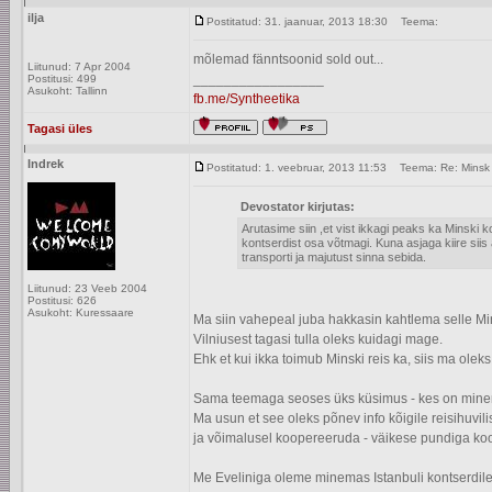
ilja
Postitatud: 31. jaanuar, 2013 18:30
Teema:
mõlemad fänntsoonid sold out...
Liitunud: 7 Apr 2004
_________________
Postitusi: 499
Asukoht: Tallinn
fb.me/Syntheetika
Tagasi üles
Indrek
Postitatud: 1. veebruar, 2013 11:53
Teema: Re: Minsk
Devostator kirjutas:
Arutasime siin ,et vist ikkagi peaks ka Minski
kontserdist osa võtmagi. Kuna asjaga kiire siis 
transporti ja majutust sinna sebida.
Liitunud: 23 Veeb 2004
Postitusi: 626
Asukoht: Kuressaare
Ma siin vahepeal juba hakkasin kahtlema selle Mins
Vilniusest tagasi tulla oleks kuidagi mage.
Ehk et kui ikka toimub Minski reis ka, siis ma olek
Sama teemaga seoses üks küsimus - kes on minemas
Ma usun et see oleks põnev info kõigile reisihuvil
ja võimalusel koopereeruda - väikese pundiga ko
Me Eveliniga oleme minemas Istanbuli kontserdile 1