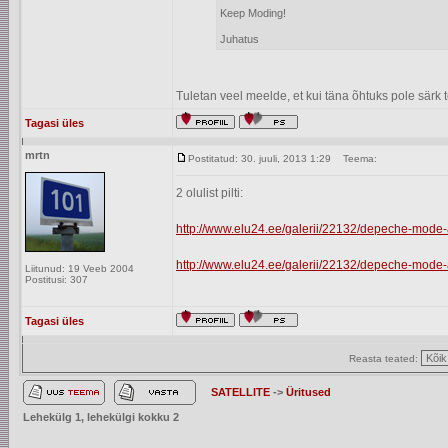
Keep Moding!
Juhatus
Tuletan veel meelde, et kui täna õhtuks pole särk 
Tagasi üles
mrtn
Postitatud: 30. juuli, 2013 1:29
Teema:
2 olulist pilti:
http://www.elu24.ee/galerii/22132/depeche-mode-
http://www.elu24.ee/galerii/22132/depeche-mode-
Liitunud: 19 Veeb 2004
Postitusi: 307
Tagasi üles
Reasta teated:
SATELLITE
->
Üritused
Lehekülg
1
, lehekülgi kokku
2