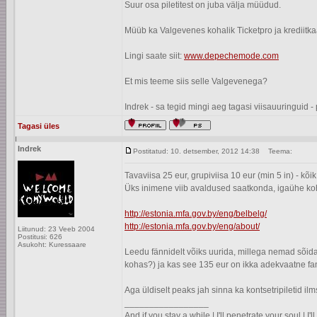
Suur osa piletitest on juba välja müüdud.
Müüb ka Valgevenes kohalik Ticketpro ja krediitk
Lingi saate siit:
www.depechemode.com
Et mis teeme siis selle Valgevenega?
Indrek - sa tegid mingi aeg tagasi viisauuringuid - 
Tagasi üles
Indrek
Postitatud: 10. detsember, 2012 14:38
Teema:
Tavaviisa 25 eur, grupiviisa 10 eur (min 5 in) - kõ
Üks inimene viib avaldused saatkonda, igaühe koh
http://estonia.mfa.gov.by/eng/belbelg/
http://estonia.mfa.gov.by/eng/about/
Liitunud: 23 Veeb 2004
Postitusi: 626
Asukoht: Kuressaare
Leedu fännidelt võiks uurida, millega nemad sõidav
kohas?) ja kas see 135 eur on ikka adekvaatne fa
Aga üldiselt peaks jah sinna ka kontsetripiletid ilm
_________________
And if you stay a while | I'll penetrate your soul | I