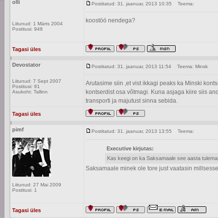
olli
Postitatud: 31. jaanuar, 2013 10:35
Teema:
koostöö nendega?
Liitunud: 1 Märts 2004
Postitusi: 948
Tagasi üles
Devostator
Postitatud: 31. jaanuar, 2013 11:54
Teema: Minsk
Liitunud: 7 Sept 2007
Arutasime siin ,et vist ikkagi peaks ka Minski ko
Postitusi: 91
kontserdist osa võtmagi. Kuna asjaga kiire siis andk
Asukoht: Tallinn
transporti ja majutust sinna sebida.
Tagasi üles
pimf
Postitatud: 31. jaanuar, 2013 13:55
Teema:
Executive kirjutas:
Kas keegi on ka Saksamaale see aasta tulem
Saksamaale minek ole tore just vaatasin millsesse 
Liitunud: 27 Mai 2009
Postitusi: 1
Tagasi üles