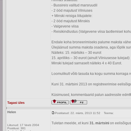
Hinnas sisaldub:
- Bussireis valitud marsruudil
- 2 ööd majutust Vilniuses
+ Minski reisiga liitujatele:
- 2 ööd majutust Minskis
- Valgevene viisa
- Reisikindlustus (Valgevene viisa taotlemisel kohu
Endale koha broneerimiseks palume maksta vähema
Ülejäänud summa maksta osadena, aga lõplik su
Näiteks: 15. märtsiks – 30 eurot
15. aprilliks – 30 eurot (ainult Vilniusesse tulejad)
Minski tulejad sarnaselt näiteks 4 x 40 Eurot.
Loomulikult võib tasuda ka kogu summa korraga r
Kuni 31. märtsini 2013 on registreerimise eelisõig
Küsimused, kommentaarid palun aadressile edmfk
Tagasi üles
Helen
Postitatud: 22. märts, 2013 11:52
Teema:
Tuletan meelde, et kuni
31. märtsini
on eelisõigus
Liitunud: 17 Veeb 2004
Postitusi: 381