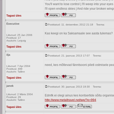
You'll want to lose control | I'll weep into your eyes 
I'll open endless skies | And ride your broken wing
Tagasi üles
Executive
Postitatud: 11. detsember, 2012 21:18
Teema:
Kas keegi on ka Saksamaale see aasta tulemas?
Liitunud: 25 Jan 2006
Postitusi: 17
Asukoht: Leipzig
Tagasi üles
ilja
Postitatud: 21. jaanuar, 2013 17:07
Teema:
need, kes mõtlevad fänntsooni pileti ostmisele p
Liitunud: 7 Apr 2004
Postitusi: 499
Asukoht: Tallinn
Tagasi üles
janek
Postitatud: 30. jaanuar, 2013 19:30
Teema:
Liitunud: 2 Märts 2004
Edmfk ei olegi ainus kes kontsertide sõitu organi
Postitusi: 29
http://www.metaltravel.net/wp/?p=994
Asukoht: Tallinn
Tagasi üles