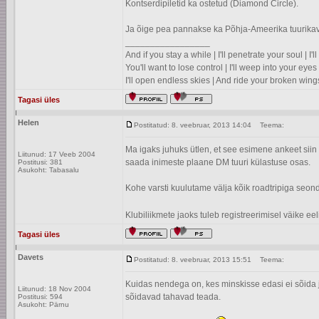
Kontserdipiletid ka ostetud (Diamond Circle).
Ja õige pea pannakse ka Põhja-Ameerika tuurikava
_________________
And if you stay a while | I'll penetrate your soul | I
You'll want to lose control | I'll weep into your eyes 
I'll open endless skies | And ride your broken wing
Tagasi üles
Helen
Postitatud: 8. veebruar, 2013 14:04
Teema:
Ma igaks juhuks ütlen, et see esimene ankeet siin t
Liitunud: 17 Veeb 2004
saada inimeste plaane DM tuuri külastuse osas.
Postitusi: 381
Asukoht: Tabasalu
Kohe varsti kuulutame välja kõik roadtripiga seondu
Klubiliikmete jaoks tuleb registreerimisel väike eeli
Tagasi üles
Davets
Postitatud: 8. veebruar, 2013 15:51
Teema:
Kuidas nendega on, kes minskisse edasi ei sõida 
Liitunud: 18 Nov 2004
sõidavad tahavad teada.
Postitusi: 594
Asukoht: Pärnu