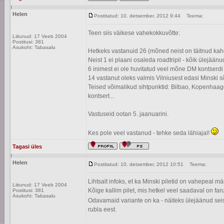
Helen
Postitatud: 10. detsember, 2012 9:44
Teema:
Teen siis väikese vahekokkuvõtte:
Liitunud: 17 Veeb 2004
Postitusi: 381
Asukoht: Tabasalu
Hetkeks vastanuid 26 (mõned neist on täitnud kah
Neist 1 ei plaani osaleda roadtripil - kõik ülejäänu
6 inimest ei ole huvitatud veel mõne DM kontserdi 
14 vastanut oleks valmis Vilniusest edasi Minski s
Teised võimalikud sihtpunktid: Bilbao, Kopenhaage
kontsert...
Vastuseid ootan 5. jaanuarini.
Kes pole veel vastanud - tehke seda lähiajal!
Tagasi üles
Helen
Postitatud: 10. detsember, 2012 10:51
Teema:
Lihtsalt infoks, et ka Minski piletid on vahepeal 
Liitunud: 17 Veeb 2004
Kõige kallim pilet, mis hetkel veel saadaval on f
Postitusi: 381
Asukoht: Tabasalu
Odavamaid variante on ka - näiteks ülejäänud sei
rubla eest.