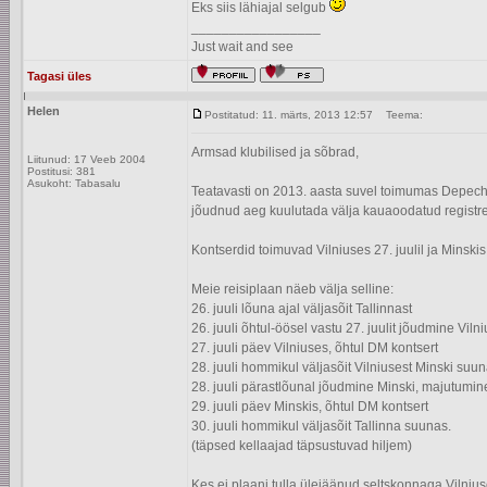
Eks siis lähiajal selgub
_________________
Just wait and see
Tagasi üles
Helen
Postitatud: 11. märts, 2013 12:57
Teema:
Armsad klubilised ja sõbrad,
Liitunud: 17 Veeb 2004
Postitusi: 381
Asukoht: Tabasalu
Teatavasti on 2013. aasta suvel toimumas Depec
jõudnud aeg kuulutada välja kauaoodatud registree
Kontserdid toimuvad Vilniuses 27. juulil ja Minskis 2
Meie reisiplaan näeb välja selline:
26. juuli lõuna ajal väljasõit Tallinnast
26. juuli õhtul-öösel vastu 27. juulit jõudmine Vil
27. juuli päev Vilniuses, õhtul DM kontsert
28. juuli hommikul väljasõit Vilniusest Minski suu
28. juuli pärastlõunal jõudmine Minski, majutumin
29. juuli päev Minskis, õhtul DM kontsert
30. juuli hommikul väljasõit Tallinna suunas.
(täpsed kellaajad täpsustuvad hiljem)
Kes ei plaani tulla ülejäänud seltskonnaga Vilniuse