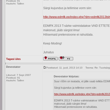
Postitusi: 91
Asukoht: Tallinn
Särgi kujundus ja tellimise vorm siin:
http://www.edmfk.ee/index.php?dm=edmfk2013tshi
EDMFK 2013 T-särke valmistatakse VAID ETTETELLIM
maksnud, jääb särgist ilma!
Hilisemaid pretensioone ei rahuldata.
Keep Moding!
Juhatus
Tagasi üles
Devostator
Postitatud: 11. juuli, 2013 14:10
Teema: Re: Tuurisärg
Liitunud: 7 Sept 2007
Devostator kirjutas:
Postitusi: 91
Asukoht: Tallinn
Suur rõõm on teatada, et jälle saab tellida ED
Särgi kujundus ja tellimise vorm siin:
http://www.edmfk.ee/index.php?dm=edmfk2013t
EDMFK 2013 T-särke valmistatakse VAID ETTETEL
maksnud, jääb särgist ilma!
Hilisemaid pretensioone ei rahuldata.