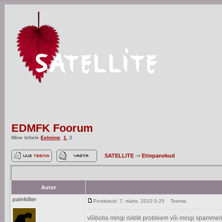
EDMFK Foorum
Mine lehele
Eelmine
1
,
2
SATELLITE
->
Ettepanekud
Autor
painkiller
Postitatud: 7. märts, 2010 0:25
Teema:
võibolla mingi isiklik probleem või mingi spammeri