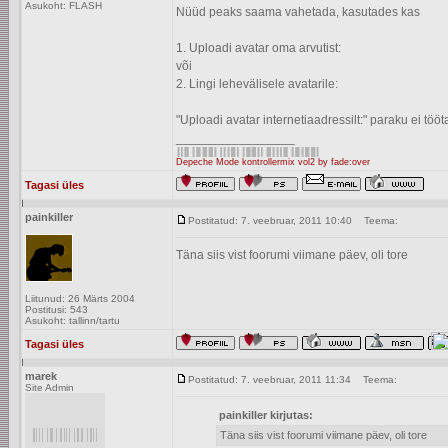
Asukoht: FLASH
Nüüd peaks saama vahetada, kasutades kas
1. Uploadi avatar oma arvutist:
või
2. Lingi lehevälisele avatarile:
"Uploadi avatar internetiaadressilt:" paraku ei tööt
_________________
Depeche Mode kontrollermix vol2 by fade:over
Tagasi üles
painkiller
Postitatud: 7. veebruar, 2011 10:40
Teema:
Täna siis vist foorumi viimane päev, oli tore
Liitunud: 26 Märts 2004
Postitusi: 543
Asukoht: tallinn/tartu
Tagasi üles
marek
Postitatud: 7. veebruar, 2011 11:34
Teema:
Site Admin
painkiller kirjutas:
Täna siis vist foorumi viimane päev, oli tore