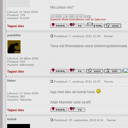
Mis juhtus siis?
Liitunud: 11 Veeb 2004
_________________
Postitusi: 729
Asukoht: FLASH
Depeche Mode kontrollermix vol2 by fade:over
Tagasi üles
painkiller
Postitatud: 7. veebruar, 2011 11:38
Teema:
Täna vist tõmmatakse need ümberregistreerimata
Liitunud: 26 Märts 2004
Postitusi: 543
Asukoht: tallinn/tartu
Tagasi üles
Helen
Postitatud: 7. veebruar, 2011 12:07
Teema:
Aga meil läks sel korral hästi.
Liitunud: 17 Veeb 2004
Postitusi: 381
Asukoht: Tabasalu
Aitäh Marekile selle eest!!!
Tagasi üles
Indrek
Postitatud: 25. september, 2013 9:14
Teema: