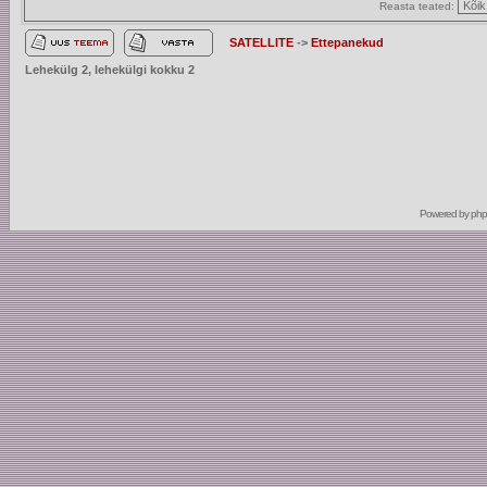
Reasta teated:
SATELLITE
->
Ettepanekud
Lehekülg
2
, lehekülgi kokku
2
Powered by
ph