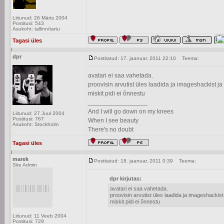
Liitunud: 26 Märts 2004
Postitusi: 543
Asukoht: tallinn/tartu
Tagasi üles
dpr
Postitatud: 17. jaanuar, 2011 22:10
Teema:
avatari ei saa vahetada.
proovisin arvutist üles laadida ja imageshackist ja
miskit pidi ei õnnestu
_________________
And I will go down on my knees
Liitunud: 27 Juul 2004
Postitusi: 767
When I see beauty
Asukoht: Stockholm
There's no doubt
Tagasi üles
marek
Postitatud: 18. jaanuar, 2011 0:39
Teema:
Site Admin
dpr kirjutas:
avatari ei saa vahetada.
proovisin arvutist üles laadida ja imageshackist
miskit pidi ei õnnestu
Liitunud: 11 Veeb 2004
Postitusi: 729