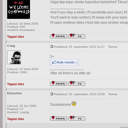
Väga tipp-topp värske kujundus kodulehel! Tänud
_________________
And if you stay a while | I'll penetrate your soul | I
You'll want to lose control | I'll weep into your eyes 
I'll open endless skies | And ride your broken wing
Liitunud: 23 Veeb 2004
Postitusi: 626
Asukoht: Kuressaare
Tagasi üles
Craig
Postitatud: 25. september, 2013 11:27
Teema:
5+
_________________
Liitunud: 22 Veeb 2004
Postitusi: 1684
After all there's no after all
Tagasi üles
Executive
Postitatud: 30. september, 2013 23:09
Teema:
Suurepärane
Liitunud: 25 Jan 2006
Postitusi: 17
Asukoht: Leipzig
Tagasi üles