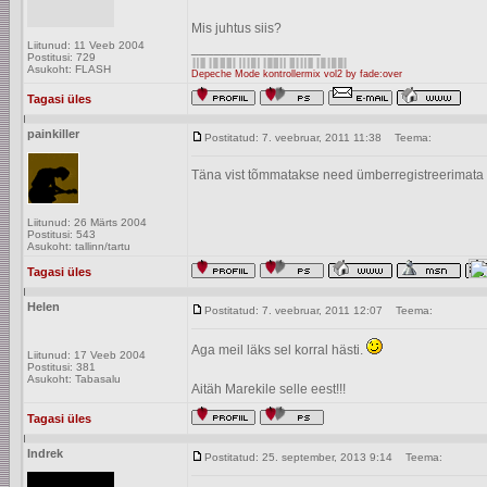
Mis juhtus siis?
Liitunud: 11 Veeb 2004
_________________
Postitusi: 729
Asukoht: FLASH
Depeche Mode kontrollermix vol2 by fade:over
Tagasi üles
painkiller
Postitatud: 7. veebruar, 2011 11:38
Teema:
Täna vist tõmmatakse need ümberregistreerimata
Liitunud: 26 Märts 2004
Postitusi: 543
Asukoht: tallinn/tartu
Tagasi üles
Helen
Postitatud: 7. veebruar, 2011 12:07
Teema:
Aga meil läks sel korral hästi.
Liitunud: 17 Veeb 2004
Postitusi: 381
Asukoht: Tabasalu
Aitäh Marekile selle eest!!!
Tagasi üles
Indrek
Postitatud: 25. september, 2013 9:14
Teema: