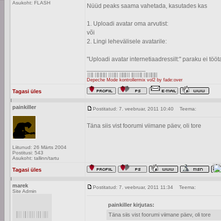
Asukoht: FLASH
Nüüd peaks saama vahetada, kasutades kas
1. Uploadi avatar oma arvutist:
või
2. Lingi lehevälisele avatarile:
"Uploadi avatar internetiaadressilt:" paraku ei tööt
_________________
Depeche Mode kontrollermix vol2 by fade:over
Tagasi üles
painkiller
Postitatud: 7. veebruar, 2011 10:40
Teema:
Täna siis vist foorumi viimane päev, oli tore
Liitunud: 26 Märts 2004
Postitusi: 543
Asukoht: tallinn/tartu
Tagasi üles
marek
Postitatud: 7. veebruar, 2011 11:34
Teema:
Site Admin
painkiller kirjutas:
Täna siis vist foorumi viimane päev, oli tore