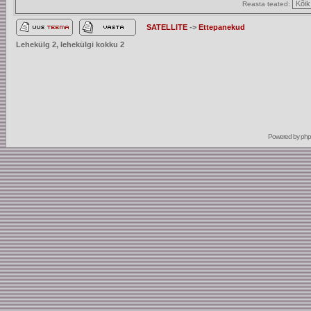
Reasta teated:
SATELLITE
->
Ettepanekud
Lehekülg
2
, lehekülgi kokku
2
Powered by
ph