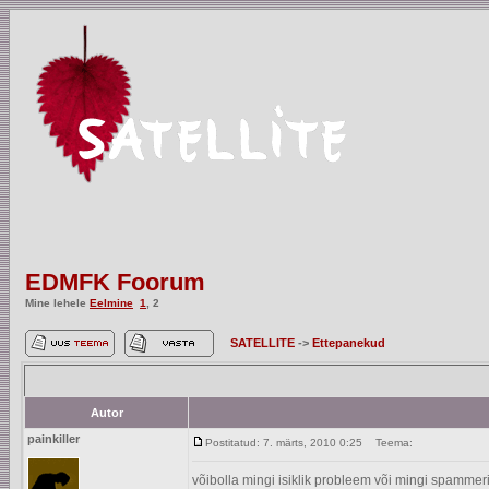
EDMFK Foorum
Mine lehele
Eelmine
1
,
2
SATELLITE
->
Ettepanekud
Autor
painkiller
Postitatud: 7. märts, 2010 0:25
Teema:
võibolla mingi isiklik probleem või mingi spammeri