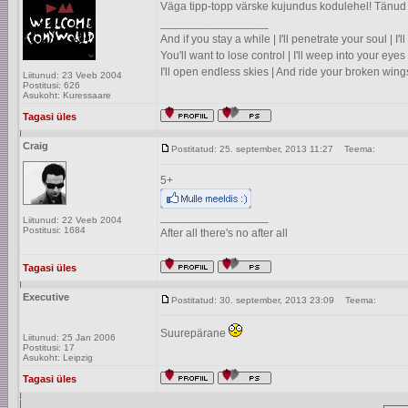
Väga tipp-topp värske kujundus kodulehel! Tänud
_________________
And if you stay a while | I'll penetrate your soul | I
You'll want to lose control | I'll weep into your eyes 
I'll open endless skies | And ride your broken wing
Liitunud: 23 Veeb 2004
Postitusi: 626
Asukoht: Kuressaare
Tagasi üles
Craig
Postitatud: 25. september, 2013 11:27
Teema:
5+
_________________
Liitunud: 22 Veeb 2004
Postitusi: 1684
After all there's no after all
Tagasi üles
Executive
Postitatud: 30. september, 2013 23:09
Teema:
Suurepärane
Liitunud: 25 Jan 2006
Postitusi: 17
Asukoht: Leipzig
Tagasi üles