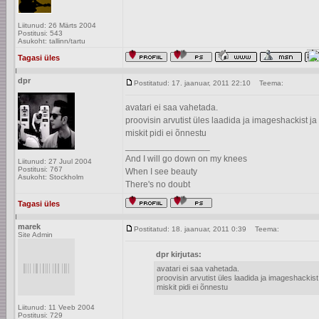
Liitunud: 26 Märts 2004
Postitusi: 543
Asukoht: tallinn/tartu
Tagasi üles
dpr
Postitatud: 17. jaanuar, 2011 22:10
Teema:
avatari ei saa vahetada.
proovisin arvutist üles laadida ja imageshackist ja
miskit pidi ei õnnestu
_________________
And I will go down on my knees
Liitunud: 27 Juul 2004
Postitusi: 767
When I see beauty
Asukoht: Stockholm
There's no doubt
Tagasi üles
marek
Postitatud: 18. jaanuar, 2011 0:39
Teema:
Site Admin
dpr kirjutas:
avatari ei saa vahetada.
proovisin arvutist üles laadida ja imageshackist
miskit pidi ei õnnestu
Liitunud: 11 Veeb 2004
Postitusi: 729