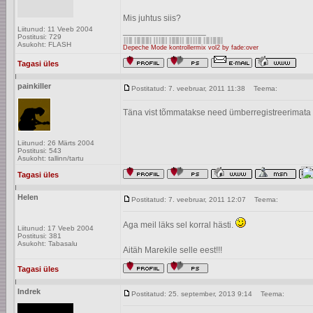
Mis juhtus siis?
Liitunud: 11 Veeb 2004
_________________
Postitusi: 729
Asukoht: FLASH
Depeche Mode kontrollermix vol2 by fade:over
Tagasi üles
painkiller
Postitatud: 7. veebruar, 2011 11:38
Teema:
Täna vist tõmmatakse need ümberregistreerimata
Liitunud: 26 Märts 2004
Postitusi: 543
Asukoht: tallinn/tartu
Tagasi üles
Helen
Postitatud: 7. veebruar, 2011 12:07
Teema:
Aga meil läks sel korral hästi.
Liitunud: 17 Veeb 2004
Postitusi: 381
Asukoht: Tabasalu
Aitäh Marekile selle eest!!!
Tagasi üles
Indrek
Postitatud: 25. september, 2013 9:14
Teema: