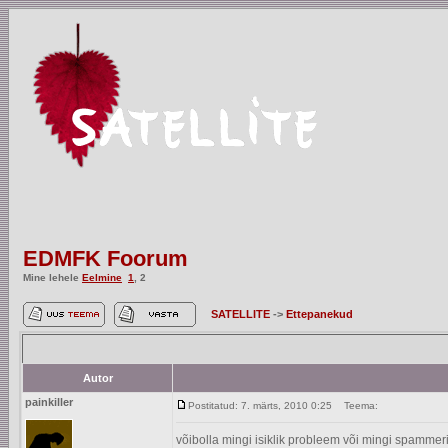
EDMFK Foorum
Mine lehele
Eelmine
1
,
2
SATELLITE
->
Ettepanekud
Autor
painkiller
Postitatud: 7. märts, 2010 0:25
Teema:
võibolla mingi isiklik probleem või mingi spammeri