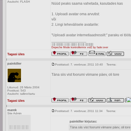
Asukoht: FLASH
Nüüd peaks saama vahetada, kasutades kas
1. Uploadi avatar oma arvutist:
või
2. Lingi lehevälisele avatarile:
"Uploadi avatar internetiaadressilt:" paraku ei tööt
_________________
Depeche Mode kontrollermix vol2 by fade:over
Tagasi üles
painkiller
Postitatud: 7. veebruar, 2011 10:40
Teema:
Täna siis vist foorumi viimane päev, oli tore
Liitunud: 26 Märts 2004
Postitusi: 543
Asukoht: tallinn/tartu
Tagasi üles
marek
Postitatud: 7. veebruar, 2011 11:34
Teema:
Site Admin
painkiller kirjutas:
Täna siis vist foorumi viimane päev, oli tore