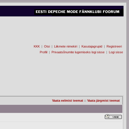
KKK
|
Otsi
|
Liikmete nimekiri
|
Kasutajagrupid
|
Registreeri
Profiil
|
Privaatsõnumite lugemiseks logi sisse
|
Logi sisse
Vaata eelmist teemat
::
Vaata järgmist teemat