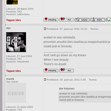
Liitunud: 26 Märts 2004
Postitusi: 543
Asukoht: tallinn/tartu
Tagasi üles
dpr
Postitatud: 17. jaanuar, 2011 22:10
Teema:
avatari ei saa vahetada.
proovisin arvutist üles laadida ja imageshackist ja
miskit pidi ei õnnestu
_________________
And I will go down on my knees
Liitunud: 27 Juul 2004
Postitusi: 767
When I see beauty
Asukoht: Stockholm
There's no doubt
Tagasi üles
marek
Postitatud: 18. jaanuar, 2011 0:39
Teema:
Site Admin
dpr kirjutas:
avatari ei saa vahetada.
proovisin arvutist üles laadida ja imageshac
miskit pidi ei õnnestu
Liitunud: 11 Veeb 2004
Postitusi: 729