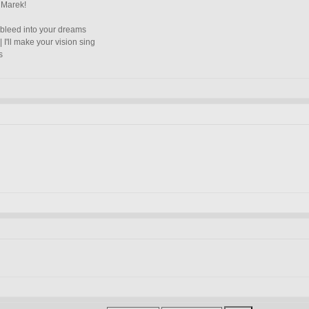
 Marek!
'll bleed into your dreams
| I'll make your vision sing
s