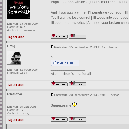
Väga tipp-topp värske kujundus kodulehel! Tänud
_________________
And if you stay a while | I'll penetrate your soul | I
You'll want to lose control | I'll weep into your eyes 
I'll open endless skies | And ride your broken wing
Liitunud: 23 Veeb 2004
Postitusi: 626
Asukoht: Kuressaare
Tagasi üles
Craig
Postitatud: 25. september, 2013 11:27
Teema:
5+
_________________
Liitunud: 22 Veeb 2004
Postitusi: 1684
After all there's no after all
Tagasi üles
Executive
Postitatud: 30. september, 2013 23:09
Teema:
Suurepärane
Liitunud: 25 Jan 2006
Postitusi: 17
Asukoht: Leipzig
Tagasi üles