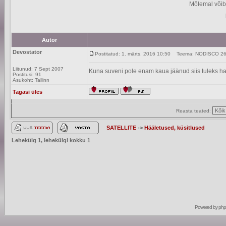
Mõlemal võib
Autor
Devostator
Postitatud: 1. märts, 2016 10:50
Teema: NODISCO 26 e
Liitunud: 7 Sept 2007
Kuna suveni pole enam kaua jäänud siis tuleks ha
Postitusi: 91
Asukoht: Tallinn
Tagasi üles
Reasta teated:
SATELLITE
->
Hääletused, küsitlused
Lehekülg
1
, lehekülgi kokku
1
Powered by
ph