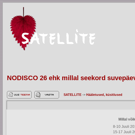
NODISCO 26 ehk millal seekord suvepäe
SATELLITE
->
Hääletused, küsitlused
Millal võ
8-10 Juuli 2
15-17 Juuli 