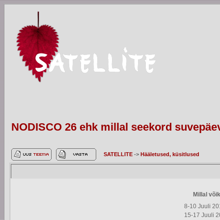
NODISCO 26 ehk millal seekord suvepäe
SATELLITE
->
Hääletused, küsitlused
Millal võ
8-10 Juuli 2
15-17 Juuli 