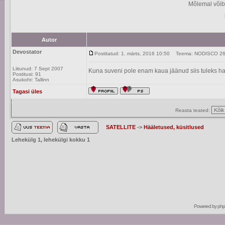
Mõlemal võib
Autor
Devostator
Postitatud: 1. märts, 2016 10:50
Teema: NODISCO 26 e
Liitunud: 7 Sept 2007
Kuna suveni pole enam kaua jäänud siis tuleks ha
Postitusi: 91
Asukoht: Tallinn
Tagasi üles
Reasta teated:
SATELLITE
->
Hääletused, küsitlused
Lehekülg
1
, lehekülgi kokku
1
Powered by
ph