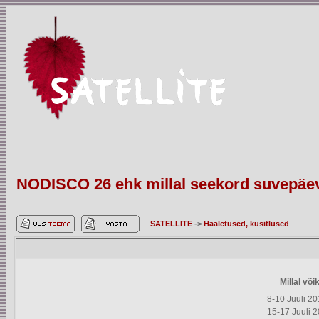
NODISCO 26 ehk millal seekord suvepäe
SATELLITE
->
Hääletused, küsitlused
Millal võ
8-10 Juuli 2
15-17 Juuli 