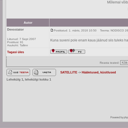
Mõlemal võib
Autor
Devostator
Postitatud: 1. märts, 2016 10:50
Teema: NODISCO 26 e
Liitunud: 7 Sept 2007
Kuna suveni pole enam kaua jäänud siis tuleks ha
Postitusi: 91
Asukoht: Tallinn
Tagasi üles
Reasta teated:
SATELLITE
->
Hääletused, küsitlused
Lehekülg
1
, lehekülgi kokku
1
Powered by
ph