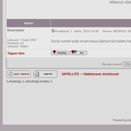
Mõlemal võib
Autor
Devostator
Postitatud: 1. märts, 2016 10:50
Teema: NODISCO 26 e
Liitunud: 7 Sept 2007
Kuna suveni pole enam kaua jäänud siis tuleks ha
Postitusi: 91
Asukoht: Tallinn
Tagasi üles
Reasta teated:
SATELLITE
->
Hääletused, küsitlused
Lehekülg
1
, lehekülgi kokku
1
Powered by
ph