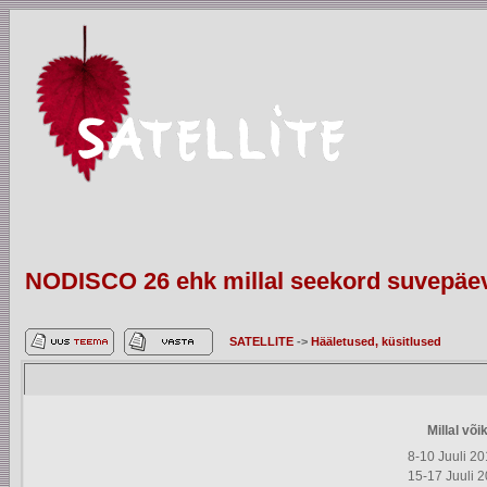
NODISCO 26 ehk millal seekord suvepäe
SATELLITE
->
Hääletused, küsitlused
Millal võ
8-10 Juuli 2
15-17 Juuli 