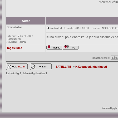
Mõlemal võib
Autor
Devostator
Postitatud: 1. märts, 2016 10:50
Teema: NODISCO 26 e
Liitunud: 7 Sept 2007
Kuna suveni pole enam kaua jäänud siis tuleks ha
Postitusi: 91
Asukoht: Tallinn
Tagasi üles
Reasta teated:
SATELLITE
->
Hääletused, küsitlused
Lehekülg
1
, lehekülgi kokku
1
Powered by
ph