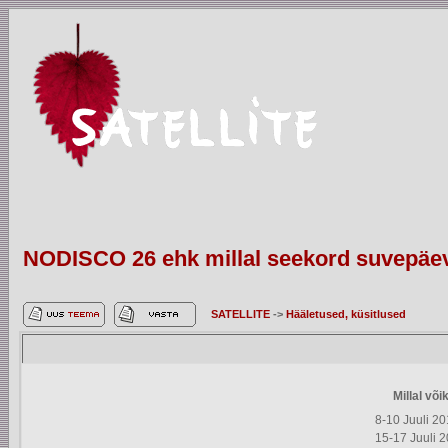
NODISCO 26 ehk millal seekord suvepäe
SATELLITE
->
Hääletused, küsitlused
Millal võ
8-10 Juuli 2
15-17 Juuli 