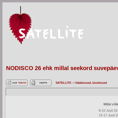
NODISCO 26 ehk millal seekord suvepäe
SATELLITE
->
Hääletused, küsitlused
Millal võ
8-10 Juuli 2
15-17 Juuli 