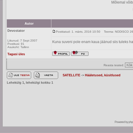
Mõlemal võib
Autor
Devostator
Postitatud: 1. märts, 2016 10:50
Teema: NODISCO 26 e
Liitunud: 7 Sept 2007
Kuna suveni pole enam kaua jäänud siis tuleks ha
Postitusi: 91
Asukoht: Tallinn
Tagasi üles
Reasta teated:
SATELLITE
->
Hääletused, küsitlused
Lehekülg
1
, lehekülgi kokku
1
Powered by
ph