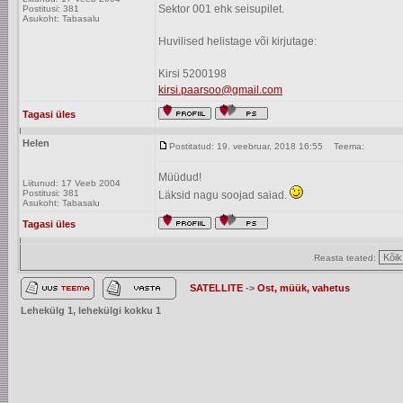
Sektor 001 ehk seisupilet.
Postitusi: 381
Asukoht: Tabasalu
Huvilised helistage või kirjutage:
Kirsi 5200198
kirsi.paarsoo@gmail.com
Tagasi üles
Helen
Postitatud: 19. veebruar, 2018 16:55
Teema:
Müüdud!
Liitunud: 17 Veeb 2004
Postitusi: 381
Läksid nagu soojad saiad.
Asukoht: Tabasalu
Tagasi üles
Reasta teated:
SATELLITE
->
Ost, müük, vahetus
Lehekülg
1
, lehekülgi kokku
1