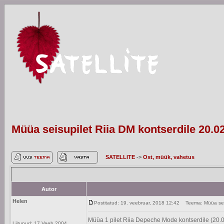
Müüa seisupilet Riia DM kontserdile 20.0
SATELLITE
->
Ost, müük, vahetus
Autor
Helen
Postitatud: 19. veebruar, 2018 12:42
Teema: Müüa seisu
Müüa 1 pilet Riia Depeche Mode kontserdile (20.
Liitunud: 17 Veeb 2004