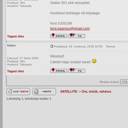
Sektor 001 ehk seisupilet.
Postitusi: 381
Asukoht: Tabasalu
Huvilised helistage või kirjutage:
Kirsi 5200198
kirsi.paarsoo@gmail.com
Tagasi üles
Helen
Postitatud: 19. veebruar, 2018 16:55
Teema:
Müüdud!
Liitunud: 17 Veeb 2004
Postitusi: 381
Läksid nagu soojad saiad.
Asukoht: Tabasalu
Tagasi üles
Reasta teated:
SATELLITE
->
Ost, müük, vahetus
Lehekülg
1
, lehekülgi kokku
1