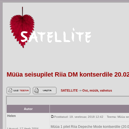
Müüa seisupilet Riia DM kontserdile 20.0
SATELLITE
->
Ost, müük, vahetus
Autor
Helen
Postitatud: 19. veebruar, 2018 12:42
Teema: Müüa seisu
Müüa 1 pilet Riia Depeche Mode kontserdile (20.
Liitunud: 17 Veeb 2004