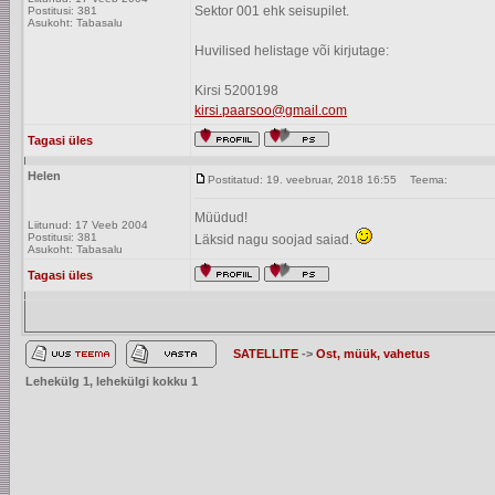
Sektor 001 ehk seisupilet.
Postitusi: 381
Asukoht: Tabasalu
Huvilised helistage või kirjutage:
Kirsi 5200198
kirsi.paarsoo@gmail.com
Tagasi üles
Helen
Postitatud: 19. veebruar, 2018 16:55
Teema:
Müüdud!
Liitunud: 17 Veeb 2004
Postitusi: 381
Läksid nagu soojad saiad.
Asukoht: Tabasalu
Tagasi üles
SATELLITE
->
Ost, müük, vahetus
Lehekülg
1
, lehekülgi kokku
1