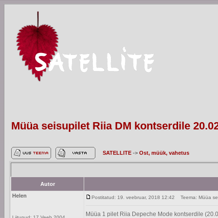
Müüa seisupilet Riia DM kontserdile 20.0
SATELLITE
->
Ost, müük, vahetus
Autor
Helen
Postitatud: 19. veebruar, 2018 12:42
Teema: Müüa seisu
Müüa 1 pilet Riia Depeche Mode kontserdile (20.
Liitunud: 17 Veeb 2004