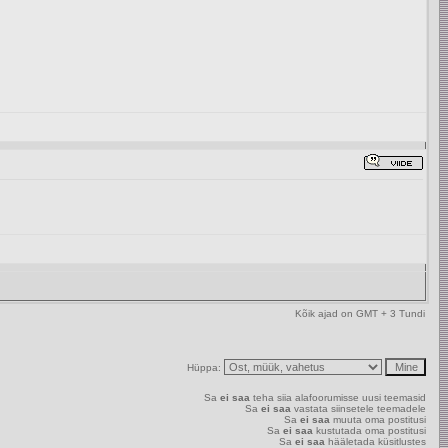
Kõik ajad on GMT + 3 Tundi
Hüppa:
Sa
ei saa
teha siia alafoorumisse uusi teemasid
Sa
ei saa
vastata siinsetele teemadele
Sa
ei saa
muuta oma postitusi
Sa
ei saa
kustutada oma postitusi
Sa
ei saa
hääletada küsitlustes