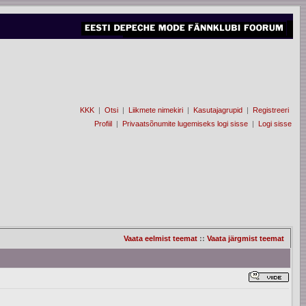
KKK
|
Otsi
|
Liikmete nimekiri
|
Kasutajagrupid
|
Registreeri
Profiil
|
Privaatsõnumite lugemiseks logi sisse
|
Logi sisse
Vaata eelmist teemat
::
Vaata järgmist teemat