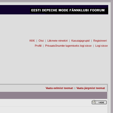
KKK
|
Otsi
|
Liikmete nimekiri
|
Kasutajagrupid
|
Registreeri
Profiil
|
Privaatsõnumite lugemiseks logi sisse
|
Logi sisse
Vaata eelmist teemat
::
Vaata järgmist teemat