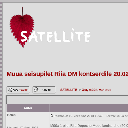
Müüa seisupilet Riia DM kontserdile 20.0
SATELLITE
->
Ost, müük, vahetus
Autor
Helen
Postitatud: 19. veebruar, 2018 12:42
Teema: Müüa seisu
Müüa 1 pilet Riia Depeche Mode kontserdile (20.
Liitunud: 17 Veeb 2004