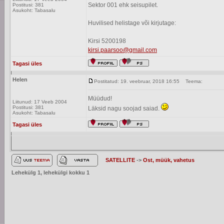
Sektor 001 ehk seisupilet.
Postitusi: 381
Asukoht: Tabasalu
Huvilised helistage või kirjutage:
Kirsi 5200198
kirsi.paarsoo@gmail.com
Tagasi üles
Helen
Postitatud: 19. veebruar, 2018 16:55
Teema:
Müüdud!
Liitunud: 17 Veeb 2004
Postitusi: 381
Läksid nagu soojad saiad.
Asukoht: Tabasalu
Tagasi üles
SATELLITE
->
Ost, müük, vahetus
Lehekülg
1
, lehekülgi kokku
1