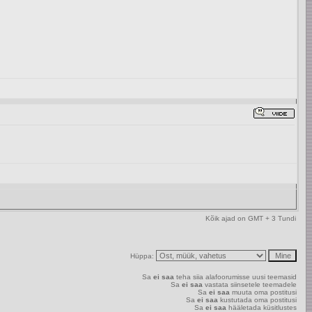
Kõik ajad on GMT + 3 Tundi
Hüppa:
Sa
ei saa
teha siia alafoorumisse uusi teemasid
Sa
ei saa
vastata siinsetele teemadele
Sa
ei saa
muuta oma postitusi
Sa
ei saa
kustutada oma postitusi
Sa
ei saa
hääletada küsitlustes