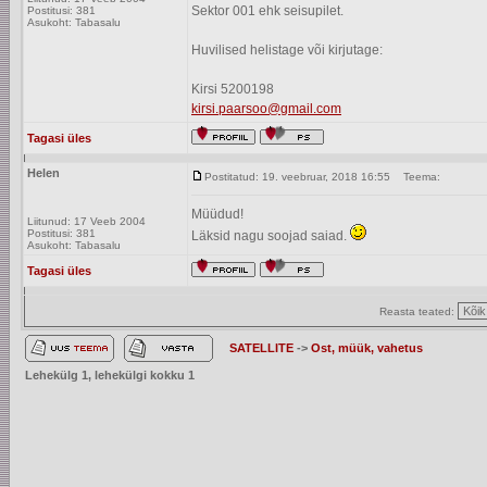
Sektor 001 ehk seisupilet.
Postitusi: 381
Asukoht: Tabasalu
Huvilised helistage või kirjutage:
Kirsi 5200198
kirsi.paarsoo@gmail.com
Tagasi üles
Helen
Postitatud: 19. veebruar, 2018 16:55
Teema:
Müüdud!
Liitunud: 17 Veeb 2004
Postitusi: 381
Läksid nagu soojad saiad.
Asukoht: Tabasalu
Tagasi üles
Reasta teated:
SATELLITE
->
Ost, müük, vahetus
Lehekülg
1
, lehekülgi kokku
1