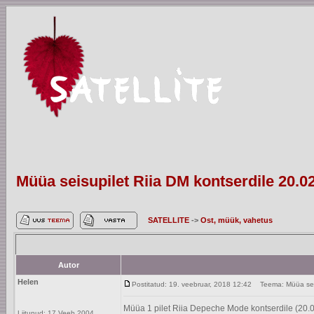
Müüa seisupilet Riia DM kontserdile 20.0
SATELLITE
->
Ost, müük, vahetus
Autor
Helen
Postitatud: 19. veebruar, 2018 12:42
Teema: Müüa seisu
Müüa 1 pilet Riia Depeche Mode kontserdile (20.
Liitunud: 17 Veeb 2004