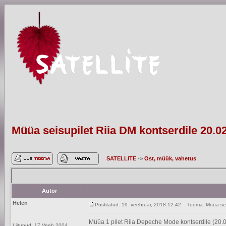
Müüa seisupilet Riia DM kontserdile 20.0
SATELLITE
->
Ost, müük, vahetus
Autor
Helen
Postitatud: 19. veebruar, 2018 12:42
Teema: Müüa seisu
Müüa 1 pilet Riia Depeche Mode kontserdile (20.
Liitunud: 17 Veeb 2004