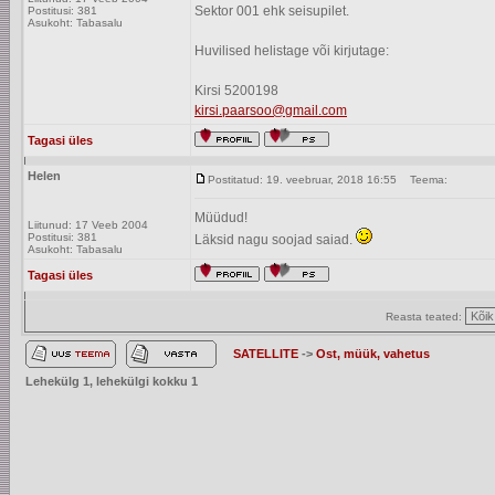
Sektor 001 ehk seisupilet.
Postitusi: 381
Asukoht: Tabasalu
Huvilised helistage või kirjutage:
Kirsi 5200198
kirsi.paarsoo@gmail.com
Tagasi üles
Helen
Postitatud: 19. veebruar, 2018 16:55
Teema:
Müüdud!
Liitunud: 17 Veeb 2004
Postitusi: 381
Läksid nagu soojad saiad.
Asukoht: Tabasalu
Tagasi üles
Reasta teated:
SATELLITE
->
Ost, müük, vahetus
Lehekülg
1
, lehekülgi kokku
1