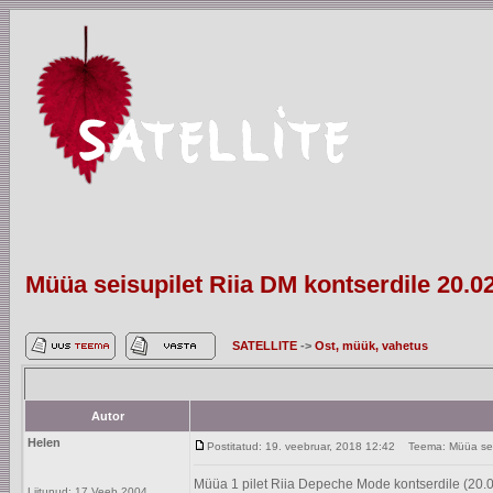
Müüa seisupilet Riia DM kontserdile 20.0
SATELLITE
->
Ost, müük, vahetus
Autor
Helen
Postitatud: 19. veebruar, 2018 12:42
Teema: Müüa seisu
Müüa 1 pilet Riia Depeche Mode kontserdile (20.
Liitunud: 17 Veeb 2004