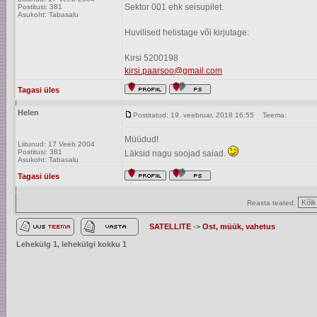
Sektor 001 ehk seisupilet.
Postitusi: 381
Asukoht: Tabasalu
Huvilised helistage või kirjutage:
Kirsi 5200198
kirsi.paarsoo@gmail.com
Tagasi üles
Helen
Postitatud: 19. veebruar, 2018 16:55
Teema:
Müüdud!
Liitunud: 17 Veeb 2004
Postitusi: 381
Läksid nagu soojad saiad.
Asukoht: Tabasalu
Tagasi üles
Reasta teated:
SATELLITE
->
Ost, müük, vahetus
Lehekülg
1
, lehekülgi kokku
1