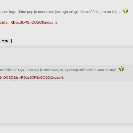
ib see lugu. Jube pop ja noortekas jne, aga mingi mõnus 80-s aura on küljes.
OSQ&list=RDozSQPSnQOSQ&index=1
e meeldib see lugu. Jube pop ja noortekas jne, aga mingi mõnus 80-s aura on küljes.
SQPSnQOSQ&list=RDozSQPSnQOSQ&index=1