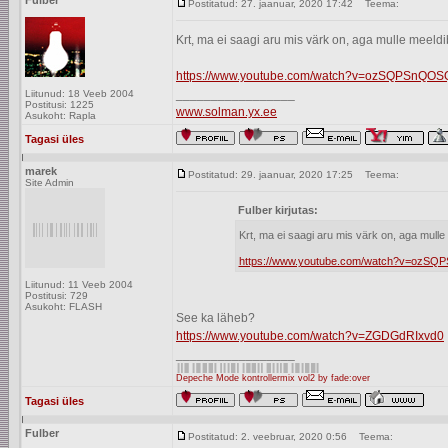
Fulber
Postitatud: 27. jaanuar, 2020 17:42
Teema:
Krt, ma ei saagi aru mis värk on, aga mulle meeld
https://www.youtube.com/watch?v=ozSQPSnQ
_________________
Liitunud: 18 Veeb 2004
Postitusi: 1225
www.solman.yx.ee
Asukoht: Rapla
Tagasi üles
marek
Postitatud: 29. jaanuar, 2020 17:25
Teema:
Site Admin
Fulber kirjutas:
Krt, ma ei saagi aru mis värk on, aga mull
https://www.youtube.com/watch?v=oz
Liitunud: 11 Veeb 2004
Postitusi: 729
Asukoht: FLASH
See ka läheb?
https://www.youtube.com/watch?v=ZGDGdRIxvd0
_________________
Depeche Mode kontrollermix vol2 by fade:over
Tagasi üles
Fulber
Postitatud: 2. veebruar, 2020 0:56
Teema: