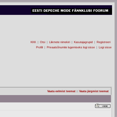
KKK
|
Otsi
|
Liikmete nimekiri
|
Kasutajagrupid
|
Registreeri
Profiil
|
Privaatsõnumite lugemiseks logi sisse
|
Logi sisse
Vaata eelmist teemat
::
Vaata järgmist teemat