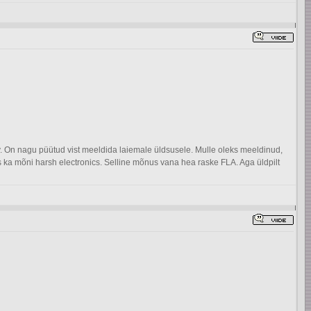
. On nagu püütud vist meeldida laiemale üldsusele. Mulle oleks meeldinud,
laks ka mõni harsh electronics. Selline mõnus vana hea raske FLA. Aga üldpilt