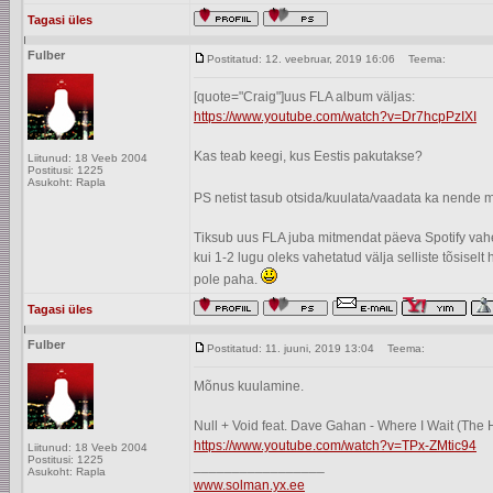
Tagasi üles
Fulber
Postitatud: 12. veebruar, 2019 16:06
Teema:
[quote="Craig"]uus FLA album väljas:
https://www.youtube.com/watch?v=Dr7hcpPzIXI
Kas teab keegi, kus Eestis pakutakse?
Liitunud: 18 Veeb 2004
Postitusi: 1225
Asukoht: Rapla
PS netist tasub otsida/kuulata/vaadata ka nende m
Tiksub uus FLA juba mitmendat päeva Spotify vahe
kui 1-2 lugu oleks vahetatud välja selliste tõsisel
pole paha.
Tagasi üles
Fulber
Postitatud: 11. juuni, 2019 13:04
Teema:
Mõnus kuulamine.
Null + Void feat. Dave Gahan - Where I Wait (The
https://www.youtube.com/watch?v=TPx-ZMtic94
Liitunud: 18 Veeb 2004
Postitusi: 1225
_________________
Asukoht: Rapla
www.solman.yx.ee