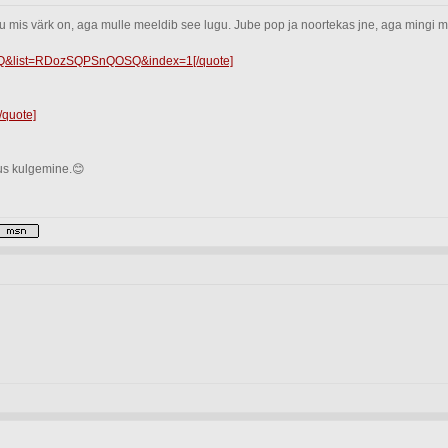
ru mis värk on, aga mulle meeldib see lugu. Jube pop ja noortekas jne, aga mingi 
Q&list=RDozSQPSnQOSQ&index=1[/quote]
quote]
nus kulgemine.😊