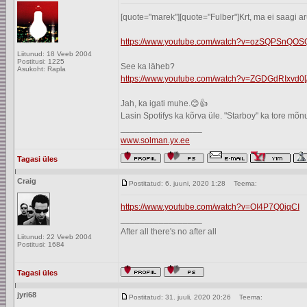
[quote="marek"][quote="Fulber"]Krt, ma ei saagi a
https://www.youtube.com/watch?v=ozSQPSnQOS
Liitunud: 18 Veeb 2004
Postitusi: 1225
See ka läheb?
Asukoht: Rapla
https://www.youtube.com/watch?v=ZGDGdRIxvd0[/
Jah, ka igati muhe.😊👍
Lasin Spotifys ka kõrva üle. "Starboy" ka tore mõ
_________________
www.solman.yx.ee
Tagasi üles
Craig
Postitatud: 6. juuni, 2020 1:28
Teema:
https://www.youtube.com/watch?v=OI4P7Q0jqCI
_________________
After all there's no after all
Liitunud: 22 Veeb 2004
Postitusi: 1684
Tagasi üles
jyri68
Postitatud: 31. juuli, 2020 20:26
Teema: