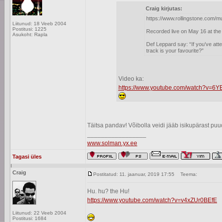
Craig kirjutas:
https://www.rollingstone.com/
Liitunud: 18 Veeb 2004
Postitusi: 1225
Recorded live on May 16 at the 
Asukoht: Rapla
Def Leppard say: “If you’ve at
track is your favourite?”
Video ka:
https://www.youtube.com/watch?v=6
Täitsa pandav! Võibolla veidi jääb isikupärast puu
_________________
www.solman.yx.ee
Tagasi üles
Craig
Postitatud: 11. jaanuar, 2019 17:55
Teema:
Hu. hu? the Hu!
https://www.youtube.com/watch?v=v4xZUr0BEfE
Liitunud: 22 Veeb 2004
Postitusi: 1684