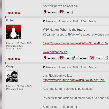
_________________
After all there's no after all
Tagasi üles
Fulber
Postitatud: 4. veebruar, 2019 19:00
Teema:
VNV Nation: When is the future
Väga mõnus lugu. Tuleb kohe tunne, et mõnus olek
https://www.youtube.com/watch?v=SF5mf4LV7Jw
Liitunud: 18 Veeb 2004
Postitusi: 1225
_________________
Asukoht: Rapla
www.solman.yx.ee
Tagasi üles
Craig
Postitatud: 9. veebruar, 2019 12:44
Teema:
uus FLA album väljas:
https://www.youtube.com/watch?v=Dr7hcpPzIXI
Liitunud: 22 Veeb 2004
Kas teab keegi, kus Eestis pakutakse?
Postitusi: 1684
PS netist tasub otsida/kuulata/vaadata ka nende m
_________________
After all there's no after all