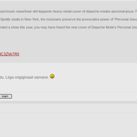
music/music-news/hear-def-leppards-heavy-metal-cover-of-depeche-modes-personal-jesus-
Spotify studio in New York, the musicians preserve the provocative power of "Personal Jesus" 
tended a show this year, you may have heard the new cover of Depeche Mode’s Personal Jesu
YBC3ZVo7R0
du. Liiga origiginaali sarnane.