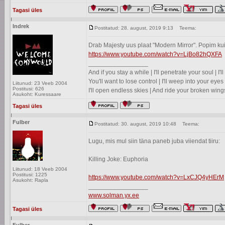
Tagasi üles
Indrek
Postitatud: 28. august, 2019 9:13
Teema:
Drab Majesty uus plaat "Modern Mirror". Popim kui
https://www.youtube.com/watch?v=LjBo82hQXFA
_________________
And if you stay a while | I'll penetrate your soul | I
You'll want to lose control | I'll weep into your eyes 
Liitunud: 23 Veeb 2004
Postitusi: 626
I'll open endless skies | And ride your broken wing
Asukoht: Kuressaare
Tagasi üles
Fulber
Postitatud: 30. august, 2019 10:48
Teema:
Lugu, mis mul siin täna paneb juba viiendat tiiru:
Killing Joke: Euphoria
Liitunud: 18 Veeb 2004
Postitusi: 1225
https://www.youtube.com/watch?v=LxCJQ4yHErM
Asukoht: Rapla
_________________
www.solman.yx.ee
Tagasi üles