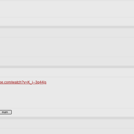
ube.com/watch?v=K_j--3q44js