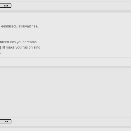
 eelmised, jätkuvalt hea.
'll bleed into your dreams
| I'll make your vision sing
s