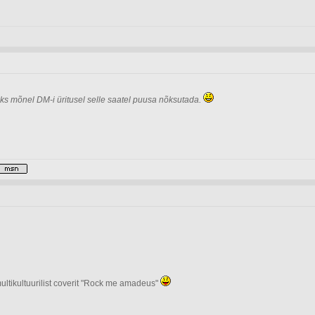
s mõnel DM-i üritusel selle saatel puusa nõksutada.
ultikultuurilist coverit "Rock me amadeus"