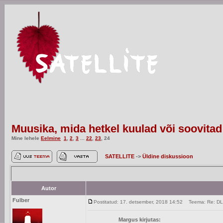
Muusika, mida hetkel kuulad või soovitad
Mine lehele
Eelmine
1
,
2
,
3
...
22
,
23
,
24
SATELLITE
->
Üldine diskussioon
Autor
Fulber
Postitatud: 17. detsember, 2018 14:52
Teema: Re: D
Margus kirjutas: