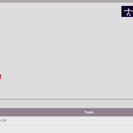
!
Teade
L+DM