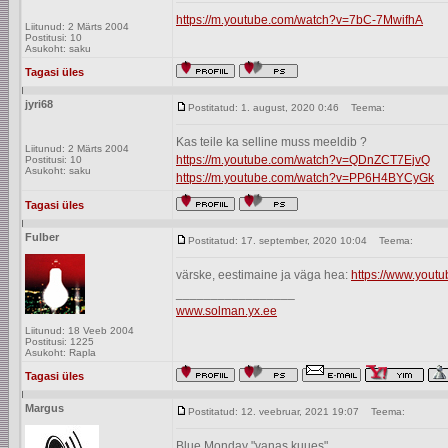
https://m.youtube.com/watch?v=7bC-7MwifhA
Liitunud: 2 Märts 2004
Postitusi: 10
Asukoht: saku
Tagasi üles
jyri68
Postitatud: 1. august, 2020 0:46
Teema:
Kas teile ka selline muss meeldib ?
Liitunud: 2 Märts 2004
https://m.youtube.com/watch?v=QDnZCT7EjvQ
Postitusi: 10
Asukoht: saku
https://m.youtube.com/watch?v=PP6H4BYCyGk
Tagasi üles
Fulber
Postitatud: 17. september, 2020 10:04
Teema:
värske, eestimaine ja väga hea:
https://www.yout
_________________
www.solman.yx.ee
Liitunud: 18 Veeb 2004
Postitusi: 1225
Asukoht: Rapla
Tagasi üles
Margus
Postitatud: 12. veebruar, 2021 19:07
Teema:
Blue Monday "vanas kuues"