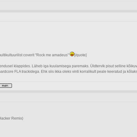
ultikultuurilist coverit "Rock me amadeus"
[/quote]
ndusel klappides. Läheb iga kuulamisega paremaks. Üldtervik pisut selline kõikuv
t hardcore FLA trackidega. Ehk siis ikka oleks vinti korralikult peale keeratud ja kõ
 Hacker Remix)