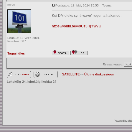
mrtn
Postitatud: 18. Mai, 2024 15:55
Teema:
Kui DM oleks synthwave'i tegema hakanud:
https://youtu.be/49Uz3HjYW7U
Liitunud: 19 Veeb 2004
Postitusi: 307
Tagasi üles
Reasta teated:
SATELLITE
->
Üldine diskussioon
Lehekülg
24
, lehekülgi kokku
24
Powered by
ph