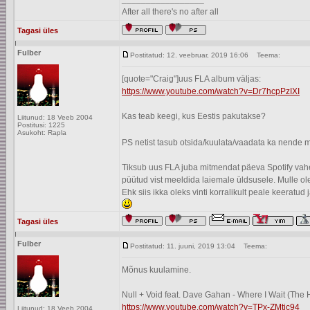
After all there's no after all
Tagasi üles
Fulber
Postitatud: 12. veebruar, 2019 16:06
Teema:
[quote="Craig"]uus FLA album väljas:
https://www.youtube.com/watch?v=Dr7hcpPzIXI
Kas teab keegi, kus Eestis pakutakse?
Liitunud: 18 Veeb 2004
Postitusi: 1225
Asukoht: Rapla
PS netist tasub otsida/kuulata/vaadata ka nende m
Tiksub uus FLA juba mitmendat päeva Spotify vahe
püütud vist meeldida laiemale üldsusele. Mulle ole
Ehk siis ikka oleks vinti korralikult peale keeratu
Tagasi üles
Fulber
Postitatud: 11. juuni, 2019 13:04
Teema:
Mõnus kuulamine.
Null + Void feat. Dave Gahan - Where I Wait (The
https://www.youtube.com/watch?v=TPx-ZMtic94
Liitunud: 18 Veeb 2004