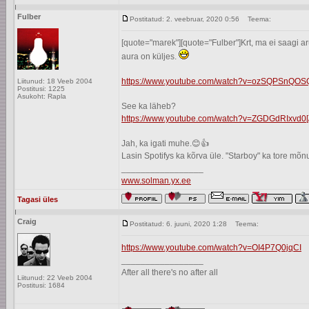
Fulber
Postitatud: 2. veebruar, 2020 0:56
Teema:
[quote="marek"][quote="Fulber"]Krt, ma ei saagi a
aura on küljes.
https://www.youtube.com/watch?v=ozSQPSnQOS
Liitunud: 18 Veeb 2004
Postitusi: 1225
Asukoht: Rapla
See ka läheb?
https://www.youtube.com/watch?v=ZGDGdRIxvd0[/
Jah, ka igati muhe.😊👍
Lasin Spotifys ka kõrva üle. "Starboy" ka tore mõ
_________________
www.solman.yx.ee
Tagasi üles
Craig
Postitatud: 6. juuni, 2020 1:28
Teema:
https://www.youtube.com/watch?v=OI4P7Q0jqCI
_________________
After all there's no after all
Liitunud: 22 Veeb 2004
Postitusi: 1684