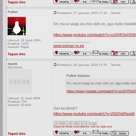
Tagasi üles
Fulber
Postitatud: 27. jaanuar, 2020 17:42
Teema:
Krt, ma ei saagi aru mis värk on, aga mulle meeld
https://www.youtube.com/watch?v=ozSQPSnQ
_________________
Liitunud: 18 Veeb 2004
Postitusi: 1225
www.solman.yx.ee
Asukoht: Rapla
Tagasi üles
marek
Postitatud: 29. jaanuar, 2020 17:25
Teema:
Site Admin
Fulber kirjutas:
Krt, ma ei saagi aru mis värk on, aga mulle me
https://www.youtube.com/watch?v=ozSQP
Liitunud: 11 Veeb 2004
Postitusi: 729
Asukoht: FLASH
See ka läheb?
https://www.youtube.com/watch?v=ZGDGdRIxvd0
_________________
Depeche Mode kontrollermix vol2 by fade:over
Tagasi üles