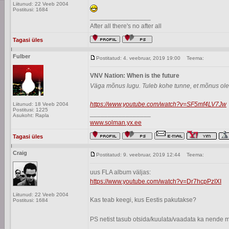
Liitunud: 22 Veeb 2004
Postitusi: 1684
_________________
After all there's no after all
Tagasi üles
Fulber
Postitatud: 4. veebruar, 2019 19:00
Teema:
VNV Nation: When is the future
Väga mõnus lugu. Tuleb kohe tunne, et mõnus olek
https://www.youtube.com/watch?v=SF5mf4LV7Jw
Liitunud: 18 Veeb 2004
Postitusi: 1225
_________________
Asukoht: Rapla
www.solman.yx.ee
Tagasi üles
Craig
Postitatud: 9. veebruar, 2019 12:44
Teema:
uus FLA album väljas:
https://www.youtube.com/watch?v=Dr7hcpPzIXI
Liitunud: 22 Veeb 2004
Kas teab keegi, kus Eestis pakutakse?
Postitusi: 1684
PS netist tasub otsida/kuulata/vaadata ka nende m
_________________