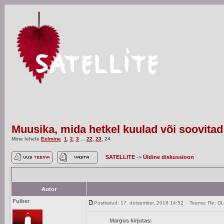
Muusika, mida hetkel kuulad või soovitad
Mine lehele
Eelmine
1
,
2
,
3
...
22
,
23
,
24
SATELLITE
->
Üldine diskussioon
Autor
Fulber
Postitatud: 17. detsember, 2018 14:52
Teema: Re: D
Margus kirjutas: