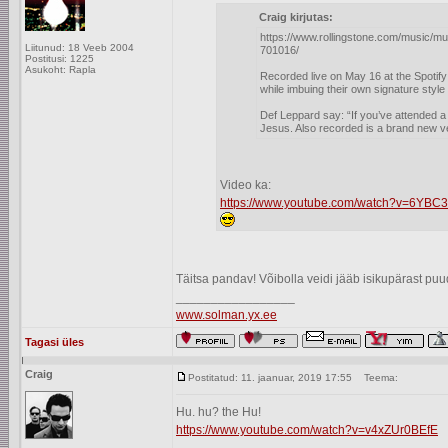
Craig kirjutas:
https://www.rollingstone.com/music/m
Liitunud: 18 Veeb 2004
701016/
Postitusi: 1225
Asukoht: Rapla
Recorded live on May 16 at the Spotif
while imbuing their own signature style 
Def Leppard say: “If you’ve attended
Jesus. Also recorded is a brand new ve
Video ka:
https://www.youtube.com/watch?v=6YBC
Täitsa pandav! Võibolla veidi jääb isikupärast puu
_________________
www.solman.yx.ee
Tagasi üles
Craig
Postitatud: 11. jaanuar, 2019 17:55
Teema:
Hu. hu? the Hu!
https://www.youtube.com/watch?v=v4xZUr0BEfE