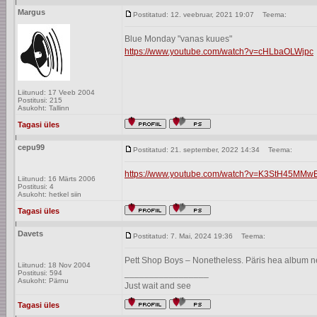
Margus
Postitatud: 12. veebruar, 2021 19:07
Teema:
Blue Monday "vanas kuues"
https://www.youtube.com/watch?v=cHLbaOLWjpc
Liitunud: 17 Veeb 2004
Postitusi: 215
Asukoht: Tallinn
Tagasi üles
cepu99
Postitatud: 21. september, 2022 14:34
Teema:
https://www.youtube.com/watch?v=K3StH45MMw
Liitunud: 16 Märts 2006
Postitusi: 4
Asukoht: hetkel siin
Tagasi üles
Davets
Postitatud: 7. Mai, 2024 19:36
Teema:
Pett Shop Boys – Nonetheless. Päris hea album nei
Liitunud: 18 Nov 2004
_________________
Postitusi: 594
Asukoht: Pärnu
Just wait and see
Tagasi üles