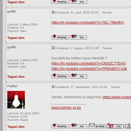
Tagasi üles
jyri68
Postitatud: 31. juuli, 2020 20:26
Teema:
https://m.youtube.com/watch?v=7bC-7MwifhA
Liitunud: 2 Märts 2004
Postitusi: 10
Asukoht: saku
Tagasi üles
jyri68
Postitatud: 1. august, 2020 0:46
Teema:
Kas teile ka selline muss meeldib ?
Liitunud: 2 Märts 2004
https://m.youtube.com/watch?v=QDnZCT7EjvQ
Postitusi: 10
Asukoht: saku
https://m.youtube.com/watch?v=PP6H4BYCyGk
Tagasi üles
Fulber
Postitatud: 17. september, 2020 10:04
Teema:
värske, eestimaine ja väga hea:
https://www.yout
_________________
www.solman.yx.ee
Liitunud: 18 Veeb 2004
Postitusi: 1225
Asukoht: Rapla
Tagasi üles