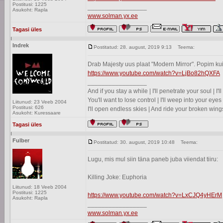
Postitusi: 1225
_________________
Asukoht: Rapla
www.solman.yx.ee
Tagasi üles
Indrek
Postitatud: 28. august, 2019 9:13
Teema:
Drab Majesty uus plaat "Modern Mirror". Popim kui
https://www.youtube.com/watch?v=LjBo82hQXFA
_________________
And if you stay a while | I'll penetrate your soul | I
You'll want to lose control | I'll weep into your eyes 
Liitunud: 23 Veeb 2004
Postitusi: 626
I'll open endless skies | And ride your broken wing
Asukoht: Kuressaare
Tagasi üles
Fulber
Postitatud: 30. august, 2019 10:48
Teema:
Lugu, mis mul siin täna paneb juba viiendat tiiru:
Killing Joke: Euphoria
Liitunud: 18 Veeb 2004
Postitusi: 1225
https://www.youtube.com/watch?v=LxCJQ4yHErM
Asukoht: Rapla
_________________
www.solman.yx.ee