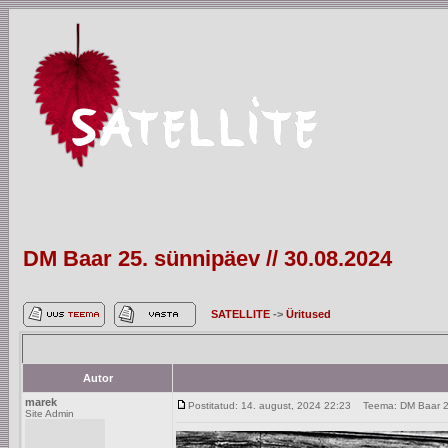
DM Baar 25. sünnipäev // 30.08.2024
SATELLITE
->
Üritused
Autor
marek
Postitatud: 14. august, 2024 22:23
Teema: DM Baar 25
Site Admin