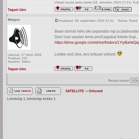
Viimati muutis seda marek (18. oktoober, 2024 17:21). Ko
Tagasi üles
Margus
Postitatud: 29. september, 2024 21:31
Teema: Fotod
Baari sünnal hiilis üks paparatso rigi ja jäädvustas
Dan'i loal saadan tema poolt jagatud fotode lingi...
https://drive.google.com/drive/folders/1YiyBahkQ
Leidke end üles, kes üritusel viibisid.
Liitunud: 17 Veeb 2004
Postitusi: 215
Asukoht: Tallinn
Tagasi üles
Reasta teated:
SATELLITE
->
Üritused
Lehekülg
1
, lehekülgi kokku
1