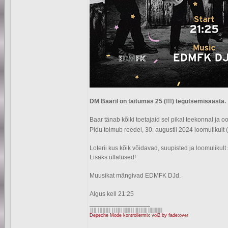
DM Baaril on täitumas 25 (!!!) tegutsemisaasta.
Baar tänab kõiki toetajaid sel pikal teekonnal ja 
Pidu toimub reedel, 30. augustil 2024 loomulikult (
Loterii kus kõik võidavad, suupisted ja loomulikult
Lisaks üllatused!
Muusikat mängivad EDMFK DJd.
Algus kell 21:25
_________________
Depeche Mode kontrollermix vol2 by fade:over