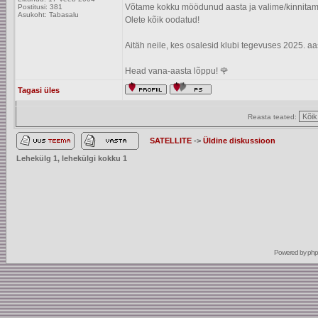
Võtame kokku möödunud aasta ja valime/kinnitam
Postitusi: 381
Asukoht: Tabasalu
Olete kõik oodatud!
Aitäh neile, kes osalesid klubi tegevuses 2025. aa
Head vana-aasta lõppu! 🌹
Tagasi üles
Reasta teated:
SATELLITE
->
Üldine diskussioon
Lehekülg
1
, lehekülgi kokku
1
Powered by
ph