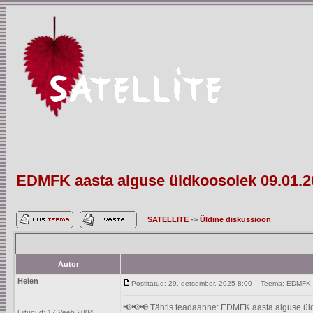
EDMFK aasta alguse üldkoosolek 09.01.2
SATELLITE
->
Üldine diskussioon
Autor
Helen
Postitatud: 29. detsember, 2025 8:00
Teema: EDMFK aa
📢📢📢 Tähtis teadaanne: EDMFK aasta alguse üldko
Liitunud: 17 Veeb 2004