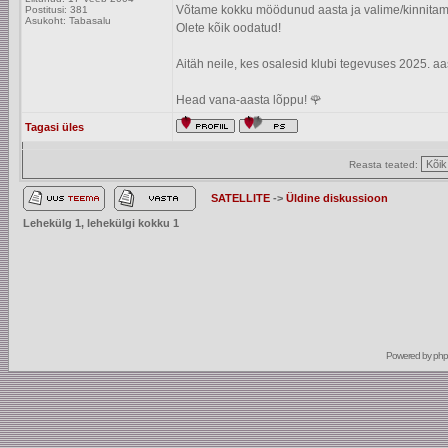
Võtame kokku möödunud aasta ja valime/kinnitam
Postitusi: 381
Asukoht: Tabasalu
Olete kõik oodatud!
Aitäh neile, kes osalesid klubi tegevuses 2025. aa
Head vana-aasta lõppu! 🌹
Tagasi üles
Reasta teated:
SATELLITE
->
Üldine diskussioon
Lehekülg
1
, lehekülgi kokku
1
Powered by
ph