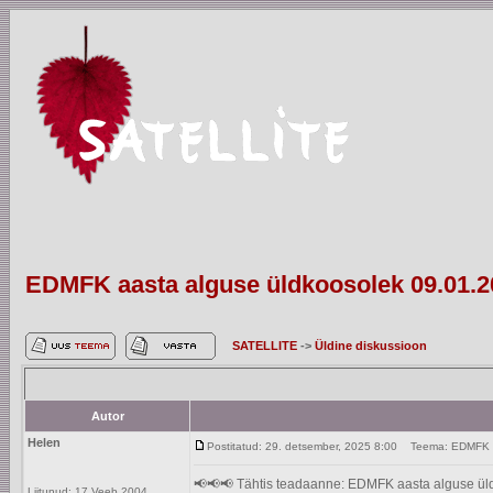
EDMFK aasta alguse üldkoosolek 09.01.2
SATELLITE
->
Üldine diskussioon
Autor
Helen
Postitatud: 29. detsember, 2025 8:00
Teema: EDMFK aa
📢📢📢 Tähtis teadaanne: EDMFK aasta alguse üldko
Liitunud: 17 Veeb 2004